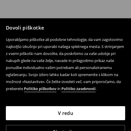
Dovoli piškotke
Uporabljamo piškotke ali podobne tehnologije, da vam zagotovimo
najboljšo izkušnjo pri uporabi našega spletnega mesta. S strinjanjem
z vsemi piškotki nam dovolite, da poskrbimo za vaše udobje pri
nakupih glede na vaše želje, navade in prilagodimo prikaz naše
ponudbe individualno vašim potrebam ali personaliziranemu
oglaševanju. Svojo izbiro lahko kadar koli spremenite s klikom na
možnost »Nastavitve«. Če želite izvedeti več, vam priporočamo, da
preberete
Politiko piškotkov
in
Politiko zasebnosti
.
V redu