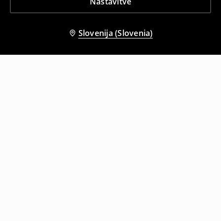
Nastavitve
Slovenija (Slovenia)
Tudi druge stranke so izbrale