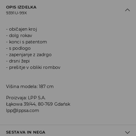
OPIS IZDELKA
9391U-99X
običajen kroj
dolg rokav
konci s patentom
s podlogo
zapenjanje z zadrgo
drsni žepi
prešitje v obliki rombov
Višina modela: 187 cm
Proizvaja
:
LPP S.A.
Łąkowa 39/44, 80-769 Gdańsk
lpp@lppsa.com
SESTAVA IN NEGA