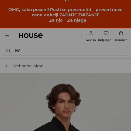
OMG, kako poceni! Pusti se presenetiti – preveri nove
cene v akciji ZADNJE ZNIŽANJE
Za njo
Za njega
Priljubljene
Račun
Košarica
Išči
Prehodne jakne