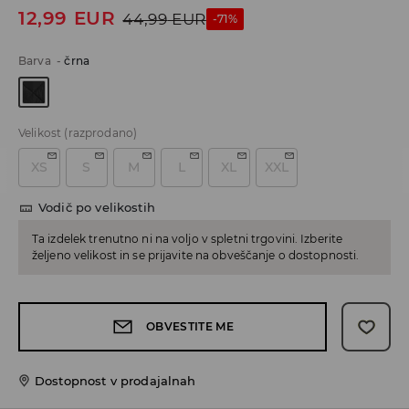
12,99
EUR
44,99
EUR
-71%
Barva
-
črna
Velikost
(razprodano)
XS
S
M
L
XL
XXL
Vodič po velikostih
Ta izdelek trenutno ni na voljo v spletni trgovini. Izberite
željeno velikost in se prijavite na obveščanje o dostopnosti.
OBVESTITE ME
Dostopnost v prodajalnah