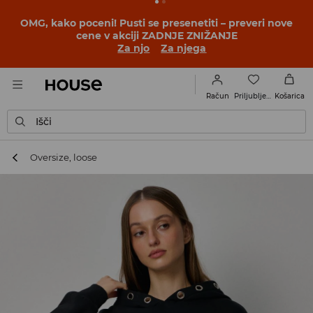
OMG, kako poceni! Pusti se presenetiti – preveri nove
cene v akciji ZADNJE ZNIŽANJE
Za njo
Za njega
Priljubljene
Račun
Košarica
Išči
Oversize, loose