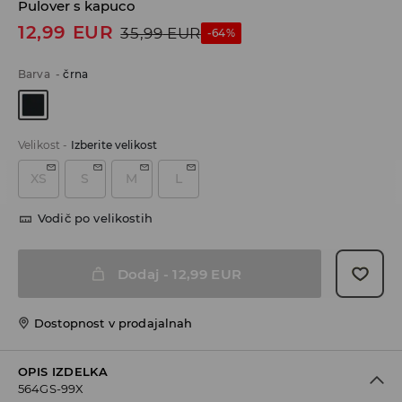
Pulover s kapuco
12,99
EUR
35,99
EUR
-64%
Barva
-
črna
Velikost
-
Izberite velikost
XS
S
M
L
Vodič po velikostih
Dodaj
-
12,99
EUR
Dostopnost v prodajalnah
OPIS IZDELKA
564GS-99X