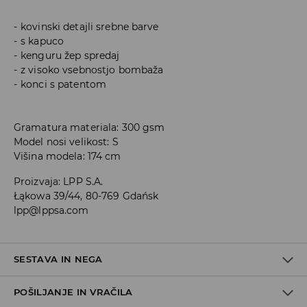
kovinski detajli srebne barve
s kapuco
kenguru žep spredaj
z visoko vsebnostjo bombaža
konci s patentom
Gramatura materiala: 300 gsm
Model nosi velikost: S
Višina modela: 174 cm
Proizvaja
:
LPP S.A.
Łąkowa 39/44, 80-769 Gdańsk
lpp@lppsa.com
SESTAVA IN NEGA
POŠILJANJE IN VRAČILA
60% BOMBAŽ, 40% POLIESTER