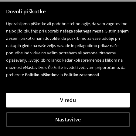
Dovoli piškotke
Uporabljamo piškotke ali podobne tehnologije, da vam zagotovimo
najboljšo izkušnjo pri uporabi našega spletnega mesta. S strinjanjem
z vsemi piškotki nam dovolite, da poskrbimo za vaše udobje pri
nakupih glede na vaše želje, navade in prilagodimo prikaz naše
ponudbe individualno vašim potrebam ali personaliziranemu
oglaševanju. Svojo izbiro lahko kadar koli spremenite s klikom na
možnost »Nastavitve«. Če želite izvedeti več, vam priporočamo, da
preberete
Politiko piškotkov
in
Politiko zasebnosti
.
V redu
Nastavitve