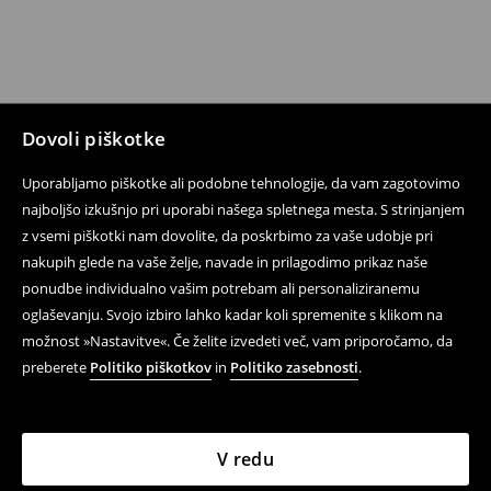
Dovoli piškotke
Uporabljamo piškotke ali podobne tehnologije, da vam zagotovimo
najboljšo izkušnjo pri uporabi našega spletnega mesta. S strinjanjem
z vsemi piškotki nam dovolite, da poskrbimo za vaše udobje pri
nakupih glede na vaše želje, navade in prilagodimo prikaz naše
ponudbe individualno vašim potrebam ali personaliziranemu
oglaševanju. Svojo izbiro lahko kadar koli spremenite s klikom na
možnost »Nastavitve«. Če želite izvedeti več, vam priporočamo, da
preberete
Politiko piškotkov
in
Politiko zasebnosti
.
V redu