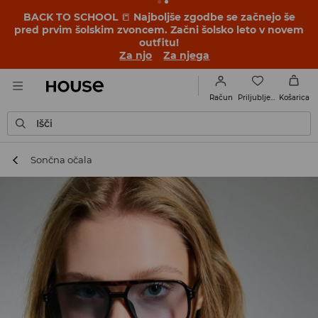
BACK TO SCHOOL
📒
Najboljše zgodbe se začnejo še
pred prvim šolskim zvoncem. Začni šolsko leto v novem
outfitu!
Za njo
Za njega
Priljubljene
Račun
Košarica
Išči
Sončna očala