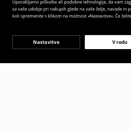
Uporabljamo piškotke ali podobne tehnologije, da vam zago
za vaše udobje pri nakupih glede na vaše želje, navade in
koli spremenite s klikom na možnost »Nastavitve«. Če želi
Nastavitve
V redu
Tudi druge stranke so i