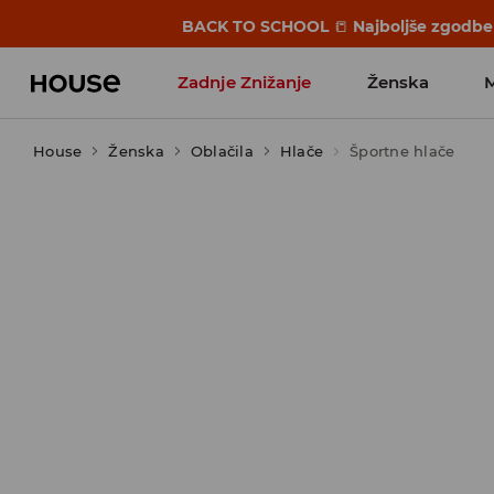
BACK TO SCHOOL
📒
Najboljše zgodbe 
Zadnje Znižanje
Ženska
House
Ženska
Favoriti vplivnežev
Oblačila
Hlače
Športne hlače