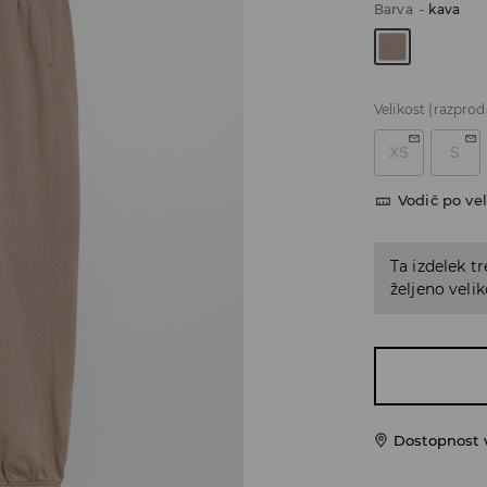
Barva
-
kava
Velikost
(razprod
XS
S
Vodič po vel
Ta izdelek tr
željeno veli
Dostopnost 