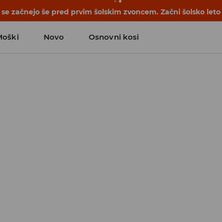
se začnejo še pred prvim šolskim zvoncem. Začni šolsko leto
Moški
Novo
Osnovni kosi