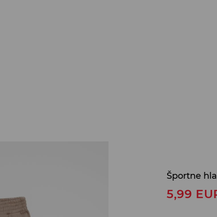
Športne hl
5,99
EU