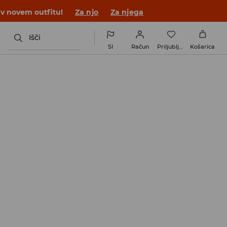
 v novem outfitu!
Za njo
Za njega
Išči
SI
Račun
Priljubljene
Košarica