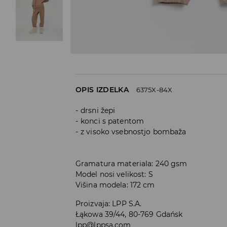
OPIS IZDELKA
6375X-84X
drsni žepi
konci s patentom
z visoko vsebnostjo bombaža
Gramatura materiala: 240 gsm
Model nosi velikost: S
Višina modela: 172 cm
Proizvaja
:
LPP S.A.
Łąkowa 39/44, 80-769 Gdańsk
lpp@lppsa.com