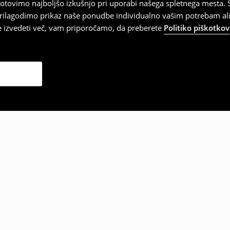
tovimo najboljšo izkušnjo pri uporabi našega spletnega mesta. S
 prilagodimo prikaz naše ponudbe individualno vašim potrebam ali
te izvedeti več, vam priporočamo, da preberete
Politiko piškotkov
zbrale