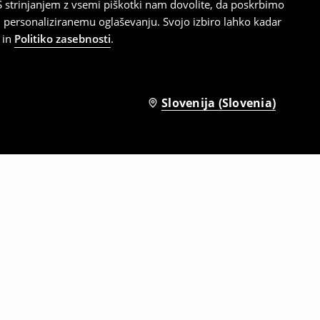
 strinjanjem z vsemi piškotki nam dovolite, da poskrbimo
 personaliziranemu oglaševanju. Svojo izbiro lahko kadar
in
Politiko zasebnosti
.
Slovenija (Slovenia)