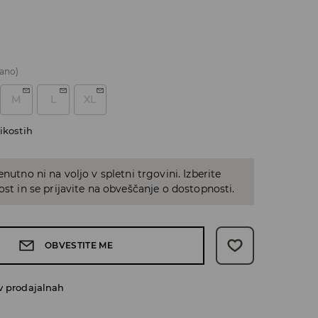
ano)
M
L
XL
ikostih
enutno ni na voljo v spletni trgovini. Izberite
kost in se prijavite na obveščanje o dostopnosti.
OBVESTITE ME
v prodajalnah