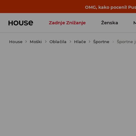
OMG, kako poceni! Pust
Zadnje Znižanje
Ženska
House
Moški
Favoriti vplivnežev
Oblačila
Hlače
Športne
Športne 