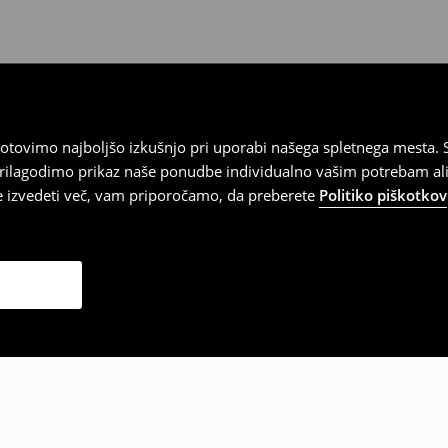
tovimo najboljšo izkušnjo pri uporabi našega spletnega mesta. S
 prilagodimo prikaz naše ponudbe individualno vašim potrebam ali
te izvedeti več, vam priporočamo, da preberete
Politiko piškotkov