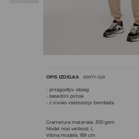
OPIS IZDELKA
6507Y-02X
prilagodljiv obseg
besedilni potisk
z visoko vsebnostjo bombaža
Gramatura materiala: 300 gsm
Model nosi velikost: L
Višina modela: 189 cm