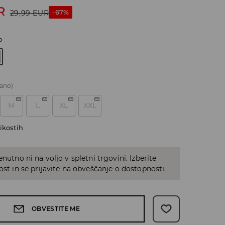
R
-67%
29,99
EUR
o
ano)
M
L
XL
XXL
ikostih
enutno ni na voljo v spletni trgovini. Izberite
kost in se prijavite na obveščanje o dostopnosti.
OBVESTITE ME