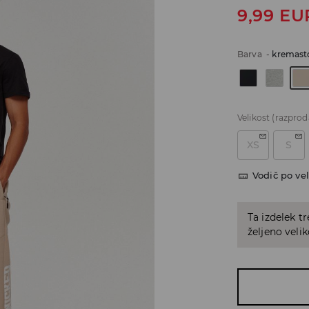
9,99
EU
Barva
-
kremast
Velikost
(razprod
XS
S
Vodič po vel
Ta izdelek tr
željeno veli