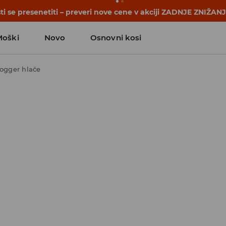
i se presenetiti – preveri nove cene v akciji ZADNJE ZNIŽAN
Moški
Novo
Osnovni kosi
jogger hlače