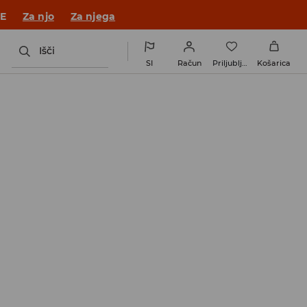
JE
Za njo
Za njega
Išči
SI
Račun
Priljubljene
Košarica