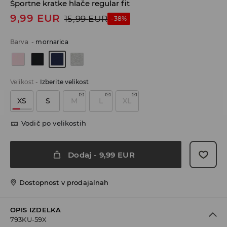
Športne kratke hlače regular fit
9,99
EUR
15,99
EUR
-38%
Barva
-
mornarica
Velikost
-
Izberite velikost
XS
S
M
L
XL
Vodič po velikostih
Dodaj
-
9,99
EUR
Dostopnost v prodajalnah
OPIS IZDELKA
793KU-59X