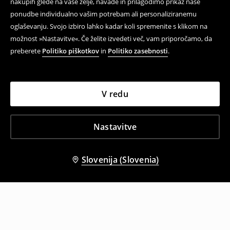
nakupih glede na vaše želje, navade in prilagodimo prikaz naše
ponudbe individualno vašim potrebam ali personaliziranemu
oglaševanju. Svojo izbiro lahko kadar koli spremenite s klikom na
možnost »Nastavitve«. Če želite izvedeti več, vam priporočamo, da
preberete
Politiko piškotkov
in
Politiko zasebnosti
.
V redu
Nastavitve
Slovenija (Slovenia)