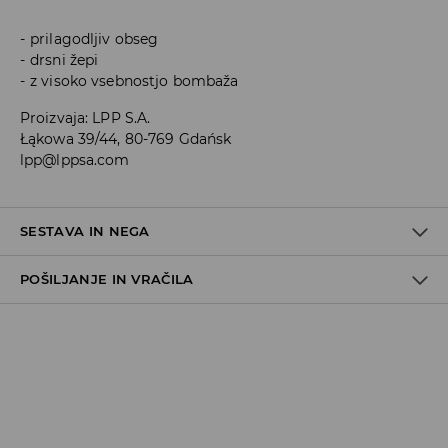
prilagodljiv obseg
drsni žepi
z visoko vsebnostjo bombaža
Proizvaja
:
LPP S.A.
Łąkowa 39/44, 80-769 Gdańsk
lpp@lppsa.com
SESTAVA IN NEGA
POŠILJANJE IN VRAČILA
80% BOMBAŽ, 20% POLIESTER
Pravila pošiljanja
Prevzem v trgovini
(5–7 delovnih dni)
Brezplačno
DPD Pickup Point
(5–7 delovnih dni)
3,99 EUR