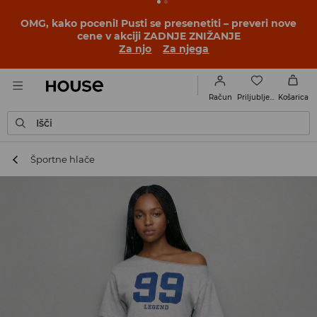
OMG, kako poceni! Pusti se presenetiti – preveri nove
cene v akciji ZADNJE ZNIŽANJE
Za njo
Za njega
Priljubljene
Račun
Košarica
Išči
Športne hlače