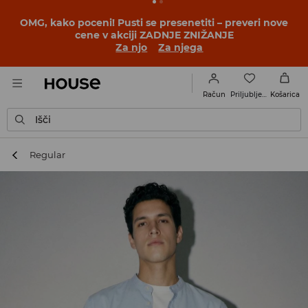
BACK TO SCHOOL
📒
Najboljše zgodbe se začnejo še
pred prvim šolskim zvoncem. Začni šolsko leto v novem
outfitu!
Za njo
Za njega
Priljubljene
Račun
Košarica
Išči
Regular