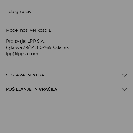
dolg rokav
Model nosi velikost: L
Proizvaja
:
LPP S.A.
Łąkowa 39/44, 80-769 Gdańsk
lpp@lppsa.com
SESTAVA IN NEGA
POŠILJANJE IN VRAČILA
100% BOMBAŽ
Pravila pošiljanja
Prevzem v trgovini
(5–7 delovnih dni)
Brezplačno
DPD Pickup Point
(5–7 delovnih dni)