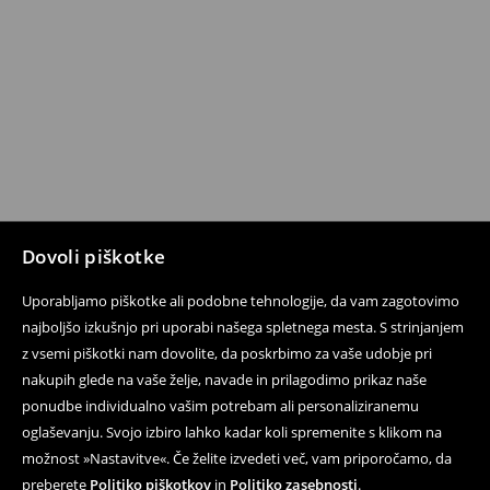
Dovoli piškotke
Uporabljamo piškotke ali podobne tehnologije, da vam zagotovimo
najboljšo izkušnjo pri uporabi našega spletnega mesta. S strinjanjem
z vsemi piškotki nam dovolite, da poskrbimo za vaše udobje pri
nakupih glede na vaše želje, navade in prilagodimo prikaz naše
ponudbe individualno vašim potrebam ali personaliziranemu
oglaševanju. Svojo izbiro lahko kadar koli spremenite s klikom na
možnost »Nastavitve«. Če želite izvedeti več, vam priporočamo, da
preberete
Politiko piškotkov
in
Politiko zasebnosti
.