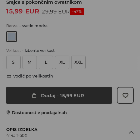
Srajca s pokončnim ovratnikom
15,99
EUR
29,99
EUR
-47%
Barva
-
svetlo modra
Velikost
-
Izberite velikost
S
M
L
XL
XXL
Vodič po velikostih
Dodaj
-
15,99
EUR
Dostopnost v prodajalnah
OPIS IZDELKA
414JT-50X