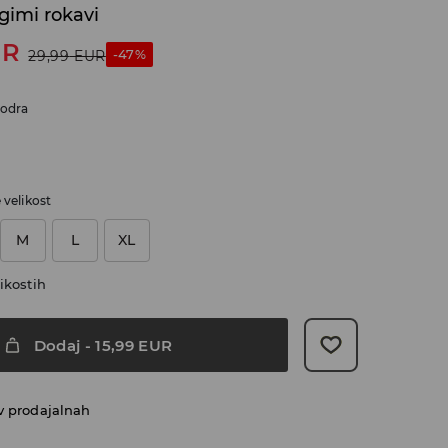
lgimi rokavi
UR
-47%
29,99
EUR
modra
e velikost
M
L
XL
ikostih
Dodaj
-
15,99
EUR
v prodajalnah