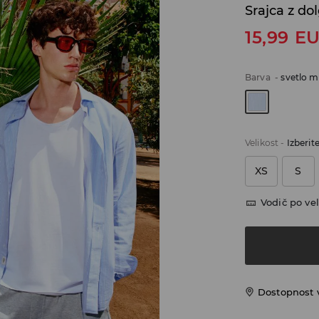
Srajca z do
15,99
E
Barva
-
svetlo 
Velikost
-
Izberit
XS
S
Vodič po vel
Dostopnost 