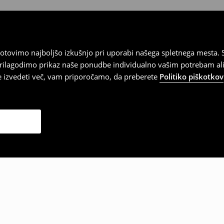
tovimo najboljšo izkušnjo pri uporabi našega spletnega mesta. S
 prilagodimo prikaz naše ponudbe individualno vašim potrebam ali
te izvedeti več, vam priporočamo, da preberete
Politiko piškotkov