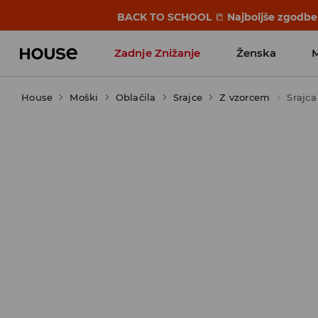
BACK TO SCHOOL
📒
Najboljše zgodbe 
Zadnje Znižanje
Ženska
House
Moški
Favoriti vplivnežev
Oblačila
Srajce
Z vzorcem
Srajca