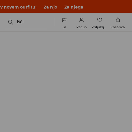
 v novem outfitu!
Za njo
Za njega
Išči
SI
Račun
Priljubljene
Košarica