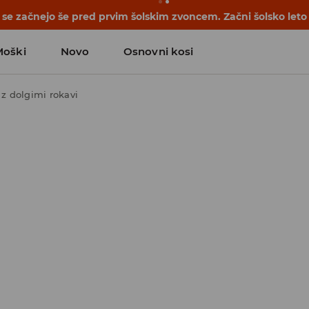
se začnejo še pred prvim šolskim zvoncem. Začni šolsko leto
Moški
Novo
Osnovni kosi
 z dolgimi rokavi