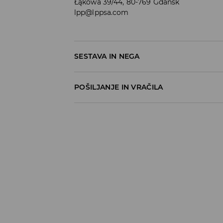
Łąkowa 39/44, 80-769 Gdańsk
lpp@lppsa.com
SESTAVA IN NEGA
100% BOMBAŽ
POŠILJANJE IN VRAČILA
Pravila pošiljanja
Prevzem v trgovini
(5–7 delovnih dni)
Brezplačno
DPD Pickup Point
(5–7 delovnih dni)
3,99 EUR
DPD na izbran naslov
(5–7 delovnih dni)
4,99 EUR
DPD na izbran naslov – Plačilo po povzetj
5,99 EUR
⟶
Načini dostave