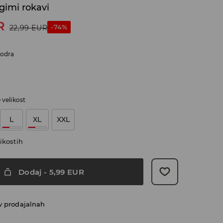
lgimi rokavi
R
-74%
22,99
EUR
modra
e velikost
L
XL
XXL
ikostih
Dodaj
-
5,99
EUR
v prodajalnah