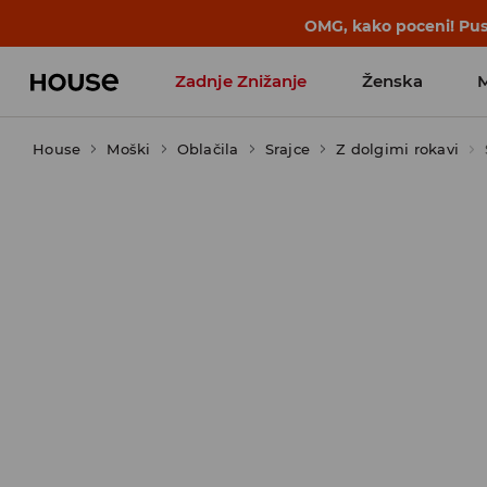
BACK TO SCHOOL
📒
Najboljše zgodbe 
Zadnje Znižanje
Ženska
House
Moški
Favoriti vplivnežev
Oblačila
Srajce
Z dolgimi rokavi