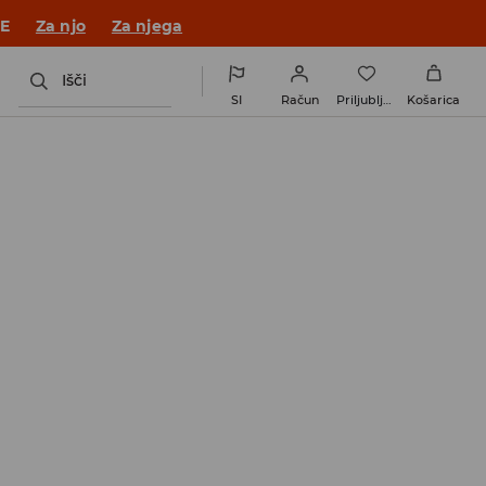
 v novem outfitu!
Za njo
Za njega
Išči
SI
Račun
Priljubljene
Košarica