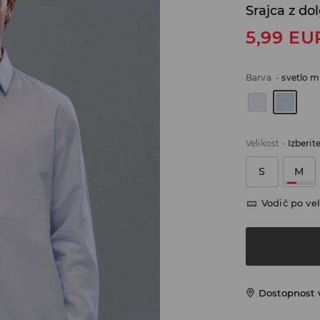
Srajca z do
5,99
EU
Barva
-
svetlo 
Velikost
-
Izberit
S
M
Vodič po vel
Dostopnost 