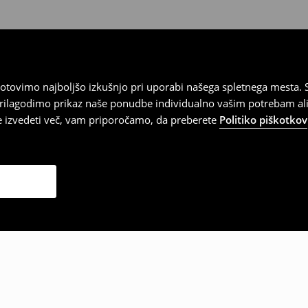
tovimo najboljšo izkušnjo pri uporabi našega spletnega mesta. S
 prilagodimo prikaz naše ponudbe individualno vašim potrebam ali
te izvedeti več, vam priporočamo, da preberete
Politiko piškotkov