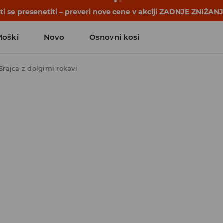
se začnejo še pred prvim šolskim zvoncem. Začni šolsko leto
Moški
Novo
Osnovni kosi
Srajca z dolgimi rokavi