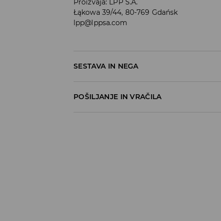
Proizvaja
:
LPP S.A.
Łąkowa 39/44, 80-769 Gdańsk
lpp@lppsa.com
SESTAVA IN NEGA
100% BOMBAŽ
POŠILJANJE IN VRAČILA
Pravila pošiljanja
Prevzem v trgovini
(5–7 delovnih dni)
Brezplačno
DPD Pickup Point
(5–7 delovnih dni)
3,99 EUR
DPD na izbran naslov
(5–7 delovnih dni)
4,99 EUR
DPD na izbran naslov – Plačilo po povzetj
5,99 EUR