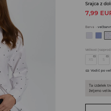
Srajca z do
7,99
EU
Barva
-
večbarv
Velikost
(razprod
XS
S
Vodič po vel
Ta izdelek tr
željeno veli