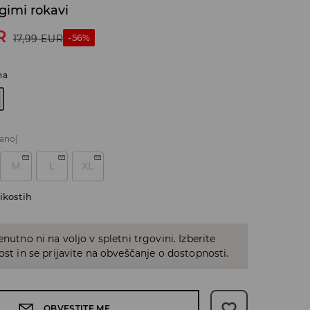
lgimi rokavi
R
-56%
17,99
EUR
na
ano)
M
L
XL
ikostih
enutno ni na voljo v spletni trgovini. Izberite
kost in se prijavite na obveščanje o dostopnosti.
OBVESTITE ME