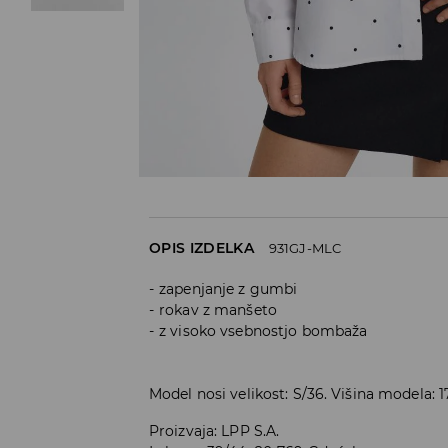
OPIS IZDELKA
931GJ-MLC
zapenjanje z gumbi
rokav z manšeto
z visoko vsebnostjo bombaža
Model nosi velikost: S/36. Višina modela: 
Proizvaja
:
LPP S.A.