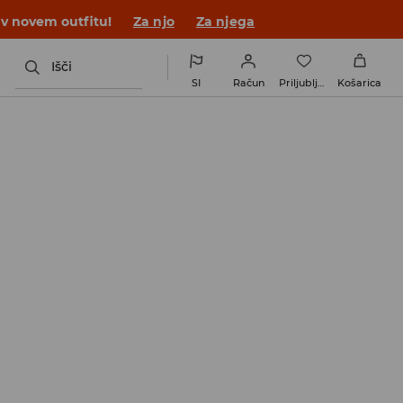
 v novem outfitu!
Za njo
Za njega
Išči
SI
Račun
Priljubljene
Košarica