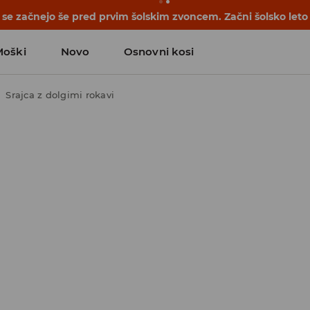
se začnejo še pred prvim šolskim zvoncem. Začni šolsko leto
Moški
Novo
Osnovni kosi
Srajca z dolgimi rokavi