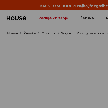
BACK TO SCHOOL
📒
Najboljše zgodbe 
Zadnje Znižanje
Ženska
House
Ženska
Favoriti vplivnežev
Oblačila
Srajce
Z dolgimi rokavi