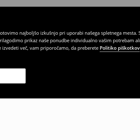
tovimo najboljšo izkušnjo pri uporabi našega spletnega mesta. S
 prilagodimo prikaz naše ponudbe individualno vašim potrebam ali
te izvedeti več, vam priporočamo, da preberete
Politiko piškotkov