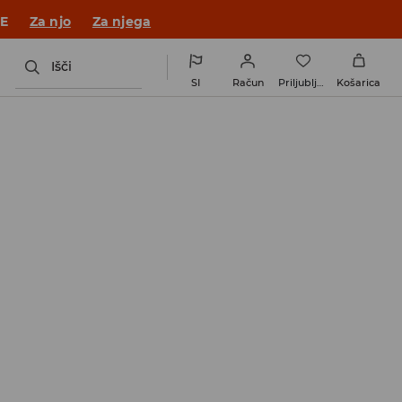
 v novem outfitu!
Za njo
Za njega
Išči
SI
Račun
Priljubljene
Košarica