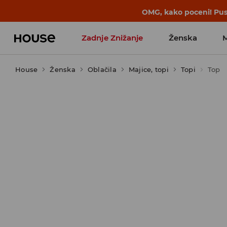
BACK TO SCHOOL
📒
Najboljše zgodbe 
Zadnje Znižanje
Ženska
House
Ženska
Favoriti vplivnežev
Oblačila
Majice, topi
Topi
Top