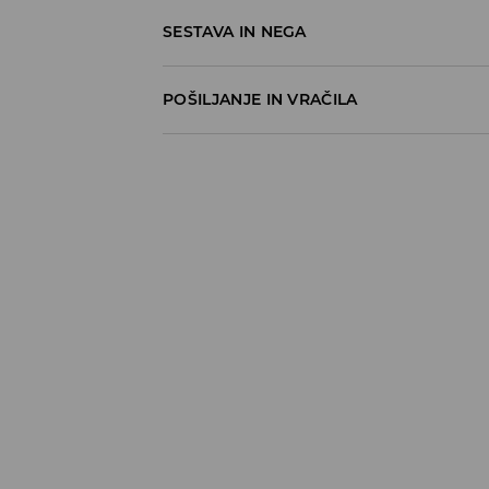
SESTAVA IN NEGA
N/A
POŠILJANJE IN VRAČILA
Pravila pošiljanja
Prevzem v trgovini
(5–7 delovnih dni)
Brezplačno
DPD Pickup Point
(5–7 delovnih dni)
3,99 EUR
DPD na izbran naslov
(5–7 delovnih dni)
4,99 EUR
DPD na izbran naslov – Plačilo po povzetj
5,99 EUR
⟶
Načini dostave
Pravila vračil