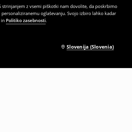
 strinjanjem z vsemi piškotki nam dovolite, da poskrbimo
 personaliziranemu oglaševanju. Svojo izbiro lahko kadar
in
Politiko zasebnosti
.
Slovenija (Slovenia)