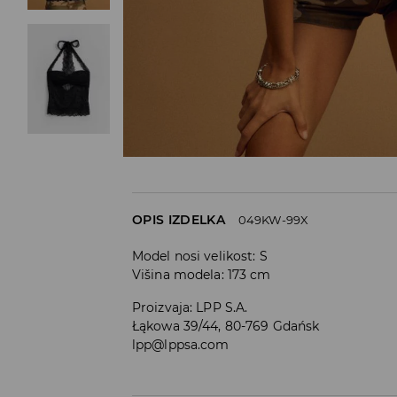
OPIS IZDELKA
049KW-99X
Model nosi velikost: S
Višina modela: 173 cm
Proizvaja
:
LPP S.A.
Łąkowa 39/44, 80-769 Gdańsk
lpp@lppsa.com