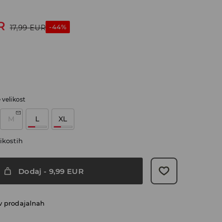
R
-44%
17,99
EUR
e velikost
M
L
XL
ikostih
Dodaj
-
9,99
EUR
v prodajalnah