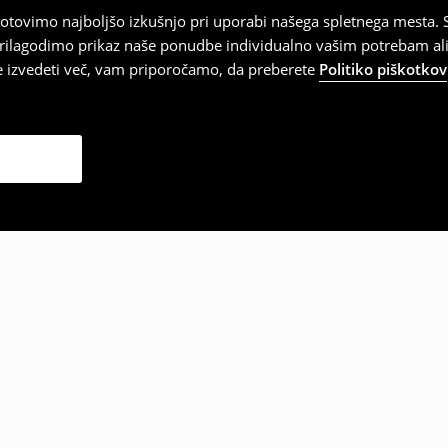
tovimo najboljšo izkušnjo pri uporabi našega spletnega mesta. S
 prilagodimo prikaz naše ponudbe individualno vašim potrebam ali
te izvedeti več, vam priporočamo, da preberete
Politiko piškotkov
zbrale