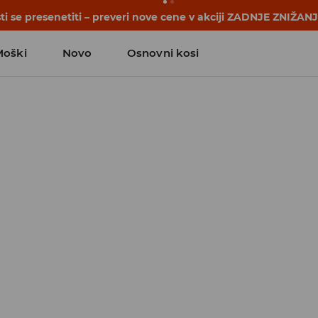
se začnejo še pred prvim šolskim zvoncem. Začni šolsko leto
Moški
Novo
Osnovni kosi