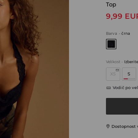
Top
9,99
EU
Barva
-
črna
Velikost
-
Izberit
XS
S
Vodič po vel
Dostopnost 