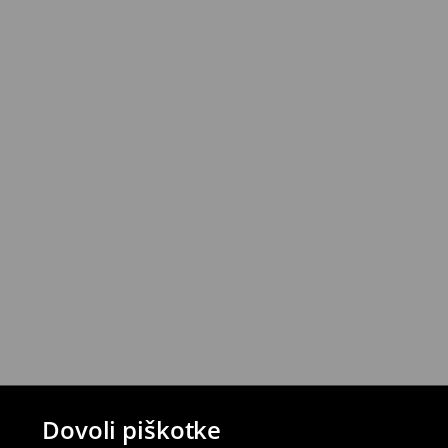
Izdelke lahko brezplačno vrneš v roku 30 d
House z izbranimi načini vračila (ne velja z
⟶
Podrobna politika vračanja
Dovoli piškotke