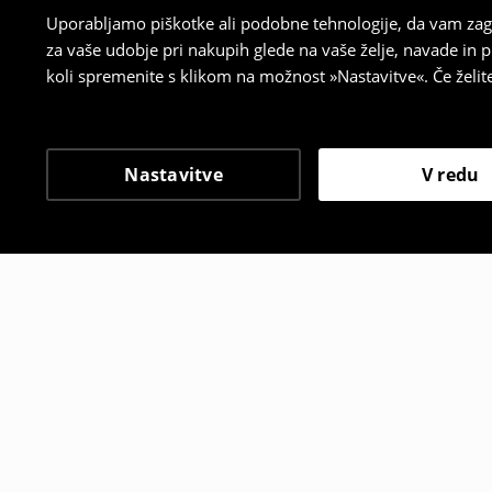
Uporabljamo piškotke ali podobne tehnologije, da vam zago
za vaše udobje pri nakupih glede na vaše želje, navade in
koli spremenite s klikom na možnost »Nastavitve«. Če želi
Nastavitve
V redu
Tudi druge stranke so i