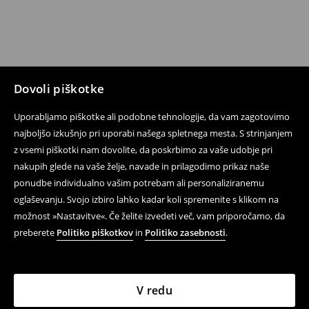
Dovoli piškotke
Uporabljamo piškotke ali podobne tehnologije, da vam zagotovimo
najboljšo izkušnjo pri uporabi našega spletnega mesta. S strinjanjem
z vsemi piškotki nam dovolite, da poskrbimo za vaše udobje pri
nakupih glede na vaše želje, navade in prilagodimo prikaz naše
ponudbe individualno vašim potrebam ali personaliziranemu
oglaševanju. Svojo izbiro lahko kadar koli spremenite s klikom na
možnost »Nastavitve«. Če želite izvedeti več, vam priporočamo, da
preberete
Politiko piškotkov
in
Politiko zasebnosti
.
V redu