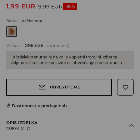
1,99
EUR
9,99
EUR
-80%
Barva
-
večbarvna
Velikost
-
ONE SIZE
(razprodano)
Ta izdelek trenutno ni na voljo v spletni trgovini. Izberite
željeno velikost in se prijavite na obveščanje o dostopnosti.
OBVESTITE ME
Dostopnost v prodajalnah
OPIS IZDELKA
2380X-MLC