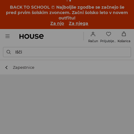
BACK TO SCHOOL
📒
Najboljše zgodbe se začnejo še
pred prvim šolskim zvoncem. Začni šolsko leto v novem
outfitu!
Za njo
Za njega
Priljubljene
Račun
Košarica
Išči
Zapestnice