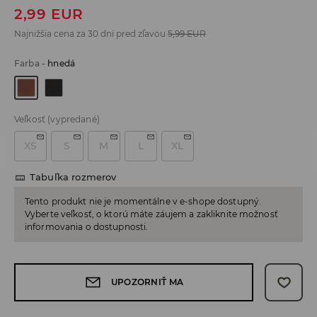
2,99
EUR
Najnižšia cena za 30 dní pred zľavou
5,99
EUR
Farba
-
hnedá
Veľkosť
(vypredané)
XS
S
M
L
XL
Tabuľka rozmerov
Tento produkt nie je momentálne v e-shope dostupný.
Vyberte veľkosť, o ktorú máte záujem a zakliknite možnosť
informovania o dostupnosti.
UPOZORNIŤ MA