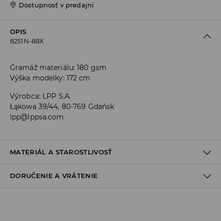
Dostupnosť v predajni
OPIS
8251N-88X
Gramáž materiálu: 180 gsm
Výška modelky: 172 cm
Výrobca
:
LPP S.A.
Łąkowa 39/44, 80-769 Gdańsk
lpp@lppsa.com
MATERIÁL A STAROSTLIVOSŤ
DORUČENIE A VRÁTENIE
Materiál I
:
95% BAVLNA, 5% ELASTAN
PRAŤ V PRÁČKE, MAX. TEPLOTA 40°C, ŠETRNÝ PROGRAM
Zásada dodania
VÝROBOK SA NESMIE BIELIŤ