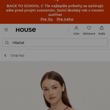
BACK TO SCHOOL
📒
Tie najlepšie príbehy sa začínajú
ešte pred prvým zvonením. Začni školský rok v novom
outfite!
Pre ňu
Pre neho
Obľúbené
Účet
Košík
Hľadať
Crop top