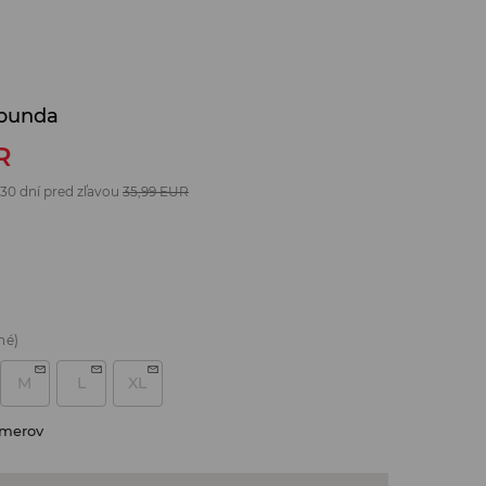
bunda
R
 30 dní pred zľavou
35,99
EUR
né)
M
L
XL
zmerov