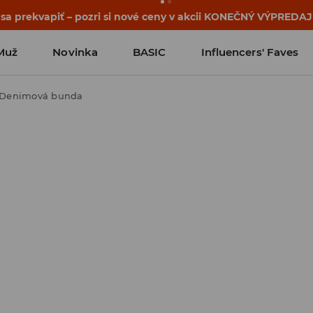
ehy sa začínajú ešte pred prvým zvonením. Začni školský rok
Muž
Novinka
BASIC
Influencers' Faves
Denimová bunda