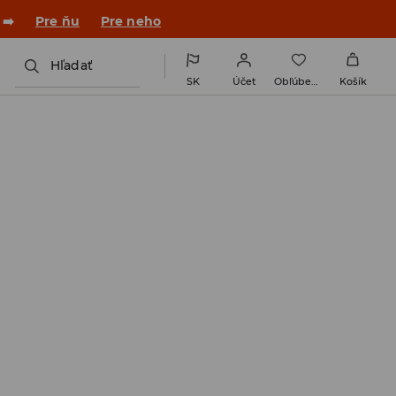
 v novom outfite!
Pre ňu
Pre neho
Hľadať
SK
Účet
Obľúbené
Košík