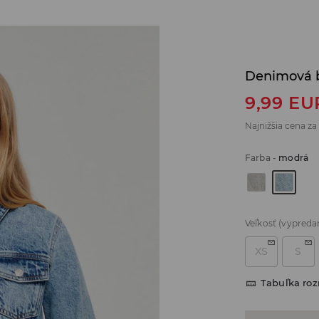
Denimová 
9,99
EU
Najnižšia cena za
Farba
-
modrá
Veľkosť
(vypreda
XS
S
Tabuľka ro