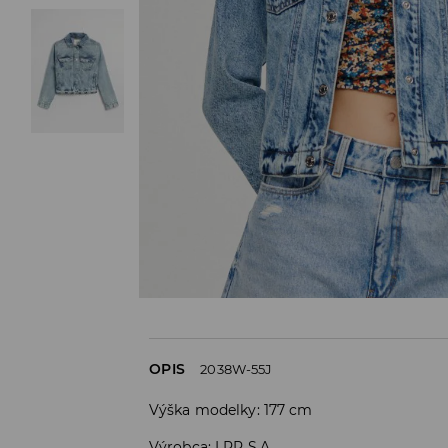
OPIS
2038W-55J
Výška modelky: 177 cm
Výrobca
:
LPP S.A.