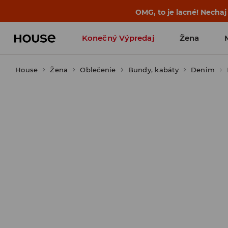
BACK TO SCHOOL
📒
Tie najlepšie príb
Konečný Výpredaj
Žena
House
Žena
Oblečenie
Bundy, kabáty
Denim