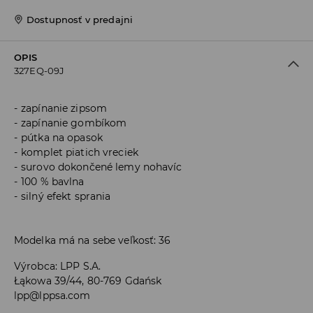
Dostupnosť v predajni
OPIS
327EQ-09J
zapínanie zipsom
zapínanie gombíkom
pútka na opasok
komplet piatich vreciek
surovo dokončené lemy nohavíc
100 % bavlna
silný efekt sprania
Modelka má na sebe veľkosť: 36
Výrobca
:
LPP S.A.
Łąkowa 39/44, 80-769 Gdańsk
lpp@lppsa.com