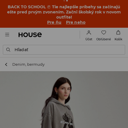
BACK TO SCHOOL
📒
Tie najlepšie príbehy sa začínajú
ešte pred prvým zvonením. Začni školský rok v novom
outfite!
Pre ňu
Pre neho
Obľúbené
Účet
Košík
Hľadať
Denim, bermudy