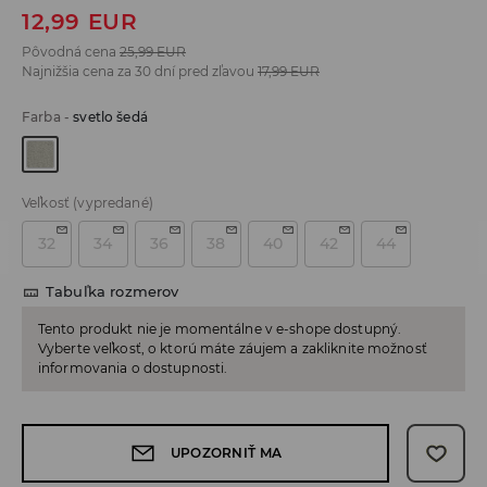
12,99
EUR
Pôvodná cena
25,99
EUR
Najnižšia cena za 30 dní pred zľavou
17,99
EUR
Farba
-
svetlo šedá
Veľkosť
(vypredané)
32
34
36
38
40
42
44
Tabuľka rozmerov
Tento produkt nie je momentálne v e-shope dostupný.
Vyberte veľkosť, o ktorú máte záujem a zakliknite možnosť
informovania o dostupnosti.
UPOZORNIŤ MA