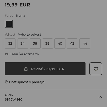
19,99
EUR
Farba
-
čierna
Veľkosť
-
Vyberte veľkosť
32
34
36
38
40
42
44
Tabuľka rozmerov
Pridať
-
19,99
EUR
Dostupnosť v predajni
OPIS
6975W-99J