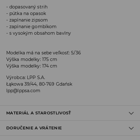
dopasovaný strih
pútka na opasok
zapínanie zipsom
zapínanie gombíkom
s vysokým obsahom bavlny
Modelka má na sebe veľkosť: S/36
Výška modelky: 175 cm
Výška modelky: 174 cm
Výrobca
:
LPP S.A.
Łąkowa 39/44, 80-769 Gdańsk
lpp@lppsa.com
MATERIÁL A STAROSTLIVOSŤ
DORUČENIE A VRÁTENIE
PRVÝ MATERIÁL
:
68% BAVLNA, 30% POLYESTER, 2% ELASTAN