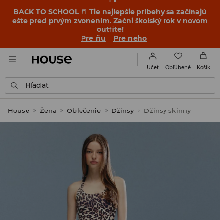
BACK TO SCHOOL
📒
Tie najlepšie príbehy sa začínajú
ešte pred prvým zvonením. Začni školský rok v novom
outfite!
Pre ňu
Pre neho
Obľúbené
Účet
Košík
Hľadať
House
Žena
Oblečenie
Džínsy
Džínsy skinny