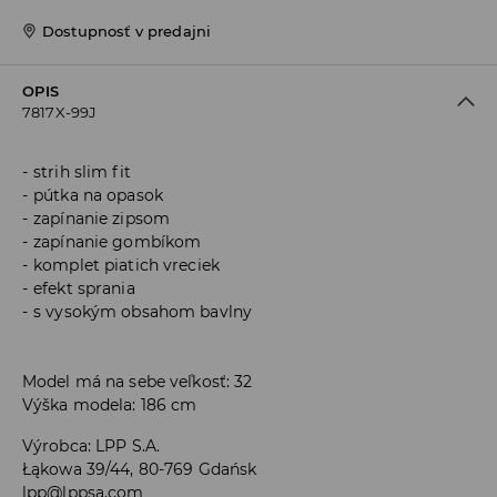
Dostupnosť v predajni
OPIS
7817X-99J
strih slim fit
pútka na opasok
zapínanie zipsom
zapínanie gombíkom
komplet piatich vreciek
efekt sprania
s vysokým obsahom bavlny
Model má na sebe veľkosť: 32
Výška modela: 186 cm
Výrobca
:
LPP S.A.
Łąkowa 39/44, 80-769 Gdańsk
lpp@lppsa.com