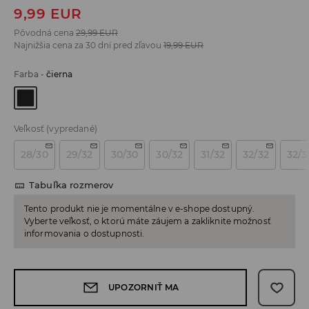
9,99
EUR
Pôvodná cena
29,99
EUR
Najnižšia cena za 30 dní pred zľavou
19,99
EUR
Farba
-
čierna
Veľkosť
(vypredané)
28/30
29/32
30/30
30/32
31/32
32/32
32/3
Tabuľka rozmerov
Tento produkt nie je momentálne v e-shope dostupný.
Vyberte veľkosť, o ktorú máte záujem a zakliknite možnosť
informovania o dostupnosti.
UPOZORNIŤ MA