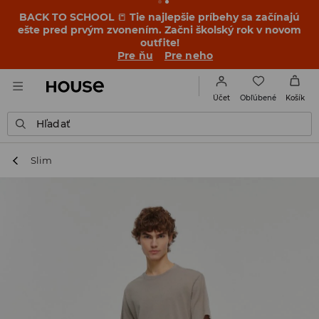
BACK TO SCHOOL
📒
Tie najlepšie príbehy sa začínajú
ešte pred prvým zvonením. Začni školský rok v novom
outfite!
Pre ňu
Pre neho
Obľúbené
Účet
Košík
Hľadať
Slim