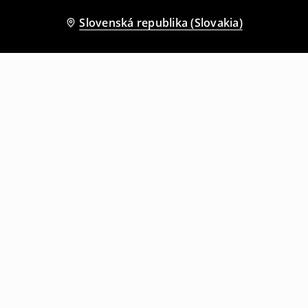
Slovenská republika (Slovakia)
Ostatní zákazníci si tiež vybrali
Zvonové džínsy
Zvonové džínsy