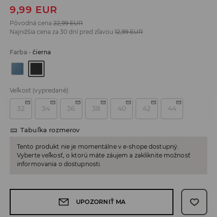
9,99
EUR
Pôvodná cena
22,99
EUR
Najnižšia cena za 30 dní pred zľavou
12,99
EUR
Farba
-
čierna
Veľkosť
(vypredané)
32
34
36
38
40
42
44
Tabuľka rozmerov
Tento produkt nie je momentálne v e-shope dostupný.
Vyberte veľkosť, o ktorú máte záujem a zakliknite možnosť
informovania o dostupnosti.
UPOZORNIŤ MA