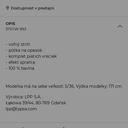
Dostupnosť v predajni
OPIS
5701W-99J
voľný strih
pútka na opasok
komplet piatich vreciek
efekt sprania
100 % bavlna
Modelka má na sebe veľkosť: S/36. Výška modelky: 171 cm
Výrobca
:
LPP S.A.
Łąkowa 39/44, 80-769 Gdańsk
lpp@lppsa.com