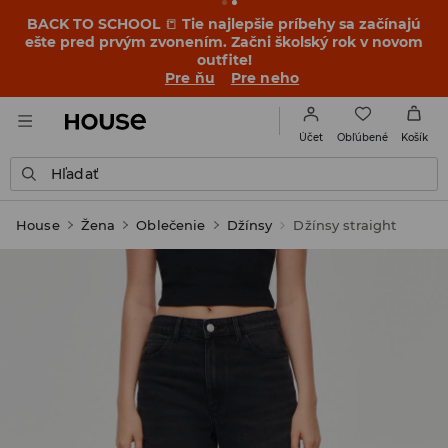
BACK TO SCHOOL
📒
Tie najlepšie príbehy sa začínajú
ešte pred prvým zvonením. Začni školský rok v novom
outfite!
Pre ňu
Pre neho
Obľúbené
Účet
Košík
Hľadať
House
Žena
Oblečenie
Džínsy
Džínsy straight