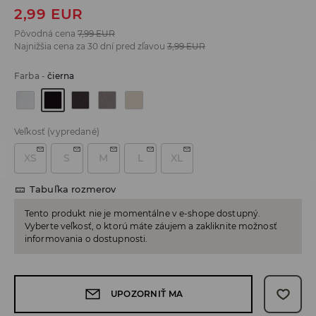
2,99
EUR
Pôvodná cena
7,99
EUR
Najnižšia cena za 30 dní pred zľavou
3,99
EUR
Farba
-
čierna
Veľkosť
(vypredané)
XS
S
M
L
XL
Tabuľka rozmerov
Tento produkt nie je momentálne v e-shope dostupný.
Vyberte veľkosť, o ktorú máte záujem a zakliknite možnosť
informovania o dostupnosti.
UPOZORNIŤ MA