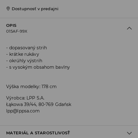
Dostupnosť v predajni
OPIS
015AF-99X
dopasovaný strih
krátke rukávy
okrúhly výstrih
s vysokým obsahom bavlny
Výška modelky: 178 cm
Výrobca
:
LPP S.A.
Łąkowa 39/44, 80-769 Gdańsk
lpp@lppsa.com
MATERIÁL A STAROSTLIVOSŤ