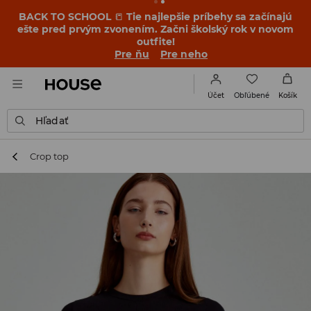
BACK TO SCHOOL
📒
Tie najlepšie príbehy sa začínajú
ešte pred prvým zvonením. Začni školský rok v novom
outfite!
Pre ňu
Pre neho
Obľúbené
Účet
Košík
Hľadať
Crop top