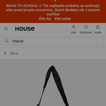
BACK TO SCHOOL
📒
Tie najlepšie príbehy sa začínajú
ešte pred prvým zvonením. Začni školský rok v novom
outfite!
Pre ňu
Pre neho
Obľúbené
Účet
Košík
Hľadať
Žena