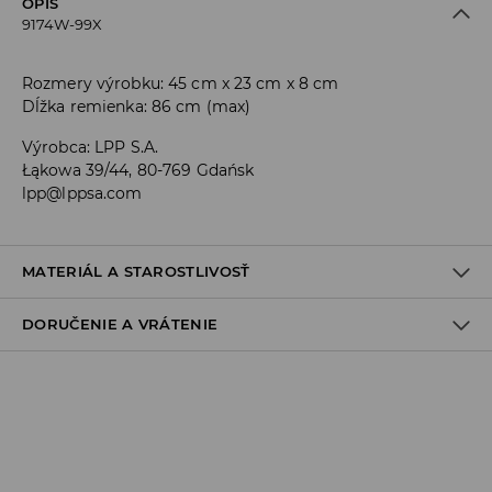
OPIS
9174W-99X
Rozmery výrobku: 45 cm x 23 cm x 8 cm
Dĺžka remienka: 86 cm (max)
Výrobca
:
LPP S.A.
Łąkowa 39/44, 80-769 Gdańsk
lpp@lppsa.com
MATERIÁL A STAROSTLIVOSŤ
DORUČENIE A VRÁTENIE
Materiál I
:
100% POLYESTER
Materiál II
:
100% POLYESTER
Zásada dodania
NEPRAŤ
Osobný odber v predajni
VÝROBOK SA NESMIE BIELIŤ
ZADARMO
VÝROBOK SA NESMIE SUŠIŤ V BUBNOVEJ SUŠIČKE
1-6 pracovné dni