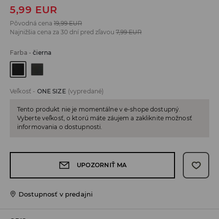
5,99
EUR
Pôvodná cena
19,99
EUR
Najnižšia cena za 30 dní pred zľavou
7,99
EUR
Farba
-
čierna
Veľkosť
-
ONE SIZE
(vypredané)
Tento produkt nie je momentálne v e-shope dostupný.
Vyberte veľkosť, o ktorú máte záujem a zakliknite možnosť
informovania o dostupnosti.
UPOZORNIŤ MA
Dostupnosť v predajni