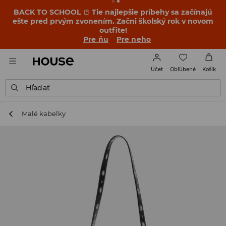
BACK TO SCHOOL
📒
Tie najlepšie príbehy sa začínajú
ešte pred prvým zvonením. Začni školský rok v novom
outfite!
Pre ňu
Pre neho
Obľúbené
Účet
Košík
Hľadať
Malé kabelky