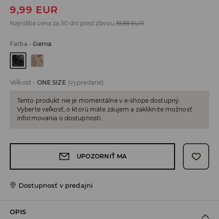
9,99
EUR
Najnižšia cena za 30 dní pred zľavou
19,99
EUR
Farba
-
čierna
Veľkosť
-
ONE SIZE
(vypredané)
Tento produkt nie je momentálne v e-shope dostupný.
Vyberte veľkosť, o ktorú máte záujem a zakliknite možnosť
informovania o dostupnosti.
UPOZORNIŤ MA
Dostupnosť v predajni
OPIS