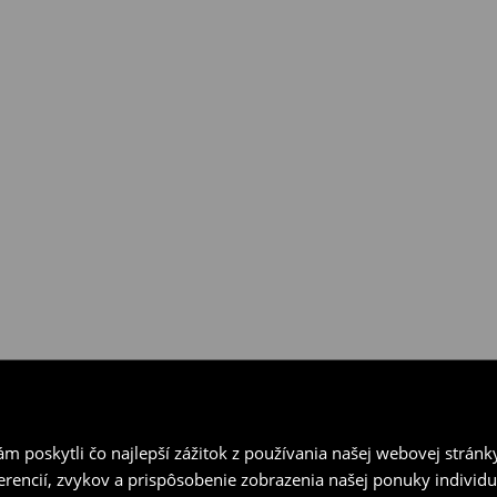
ní v kamenných predajniach
vrátenia.
 poskytli čo najlepší zážitok z používania našej webovej stránk
erencií, zvykov a prispôsobenie zobrazenia našej ponuky individu