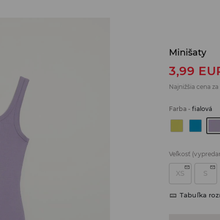
Minišaty
3,99
EU
Najnižšia cena za
Farba
-
fialová
Veľkosť
(vypreda
XS
S
Tabuľka ro