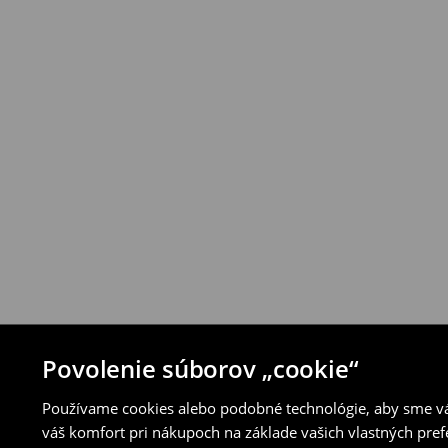
Zásada vrátenia tovaru
Produkty môžeš bezplatne vrátiť do 30 d
House alebo využitím ostatných spôsobov 
⟶
Pravidlá vrátenia
Povolenie súborov „cookie“
Používame cookies alebo podobné technológie, aby sme vám
váš komfort pri nákupoch na základe vašich vlastných pref