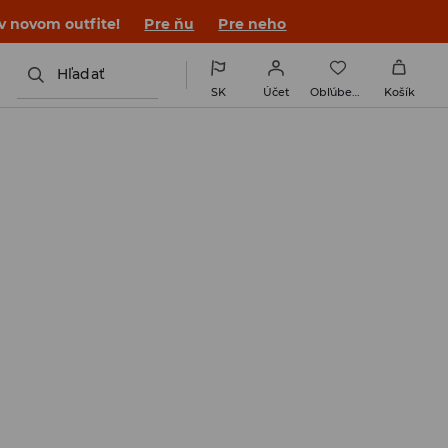
 v novom outfite!
Pre ňu
Pre neho
Hľadať
SK
Účet
Obľúbené
Košík