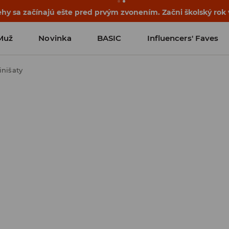
ehy sa začínajú ešte pred prvým zvonením. Začni školský rok
Muž
Novinka
BASIC
Influencers' Faves
inišaty