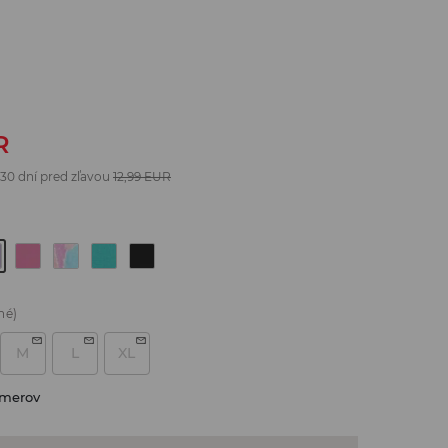
R
 30 dní pred zľavou
12,99
EUR
né)
M
L
XL
zmerov