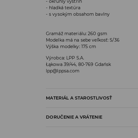
okrúhly výstrih
hladká textúra
s vysokým obsahom bavlny
Gramáž materiálu: 260 gsm
Modelka má na sebe veľkosť: S/36
Výška modelky: 175 cm
Výrobca
:
LPP S.A.
Łąkowa 39/44, 80-769 Gdańsk
lpp@lppsa.com
MATERIÁL A STAROSTLIVOSŤ
Materiál I
:
95% BAVLNA, 5% ELASTAN
DORUČENIE A VRÁTENIE
PRAŤ V PRÁČKE, MAX. TEPLOTA 30°C, Š
Zásada dodania