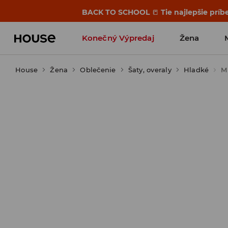
BACK TO SCHOOL
📒
Tie najlepšie príb
Konečný Výpredaj
Žena
House
Žena
Oblečenie
Šaty, overaly
Hladké
M