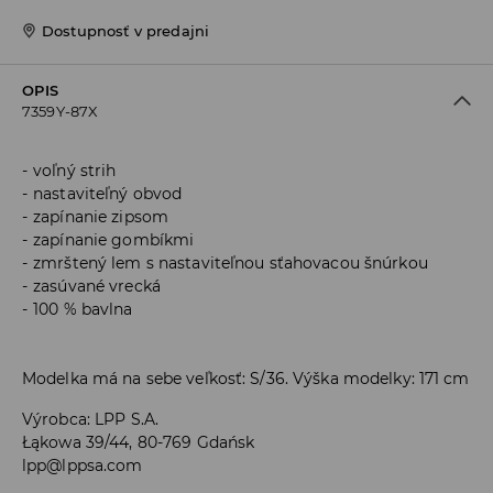
Dostupnosť v predajni
OPIS
7359Y-87X
voľný strih
nastaviteľný obvod
zapínanie zipsom
zapínanie gombíkmi
zmrštený lem s nastaviteľnou sťahovacou šnúrkou
zasúvané vrecká
100 % bavlna
Modelka má na sebe veľkosť: S/36. Výška modelky: 171 cm
Výrobca
:
LPP S.A.
Łąkowa 39/44, 80-769 Gdańsk
lpp@lppsa.com