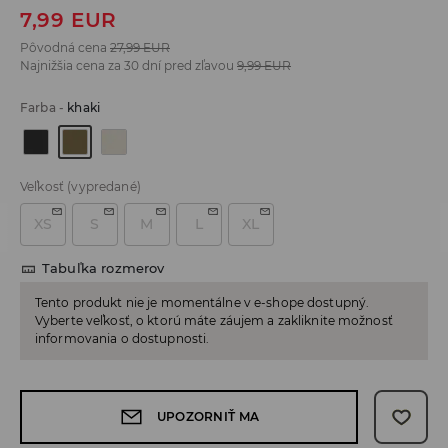
7,99
EUR
Pôvodná cena
27,99
EUR
Najnižšia cena za 30 dní pred zľavou
9,99
EUR
Farba
-
khaki
Veľkosť
(vypredané)
XS
S
M
L
XL
Tabuľka rozmerov
Tento produkt nie je momentálne v e-shope dostupný.
Vyberte veľkosť, o ktorú máte záujem a zakliknite možnosť
informovania o dostupnosti.
UPOZORNIŤ MA