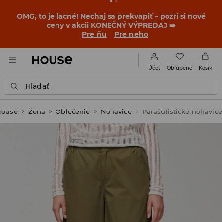
OMG, to je lacné! Nechaj sa prekvapiť – pozri si nové
ceny v akcii KONEČNÝ VÝPREDAJ ➡️
Pre ňu
Pre neho
Obľúbené
Účet
Košík
Hľadať
House
Žena
Oblečenie
Nohavice
Parašutistické nohavice