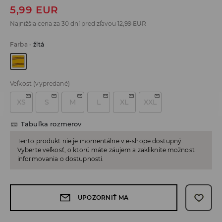
5,99
EUR
Najnižšia cena za 30 dní pred zľavou
12,99
EUR
Farba
-
žltá
Veľkosť
(vypredané)
XS
S
M
L
XL
XXL
Tabuľka rozmerov
Tento produkt nie je momentálne v e-shope dostupný.
Vyberte veľkosť, o ktorú máte záujem a zakliknite možnosť
informovania o dostupnosti.
UPOZORNIŤ MA