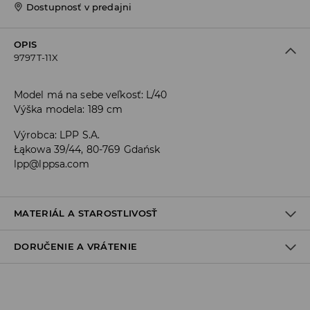
Dostupnosť v predajni
OPIS
9797T-11X
Model má na sebe veľkosť: L/40
Výška modela: 189 cm
Výrobca
:
LPP S.A.
Łąkowa 39/44, 80-769 Gdańsk
lpp@lppsa.com
MATERIÁL A STAROSTLIVOSŤ
DORUČENIE A VRÁTENIE
Materiál I
:
100% BAVLNA
PRAŤ V PRÁČKE, MAX. TEPLOTA 30°C
Zásada dodania
VÝROBOK SA NESMIE BIELIŤ