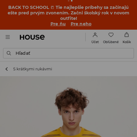
BACK TO SCHOOL
📒
Tie najlepšie príbehy sa začínajú
ešte pred prvým zvonením. Začni školský rok v novom
outfite!
Pre ňu
Pre neho
Obľúbené
Účet
Košík
Hľadať
S krátkymi rukávmi