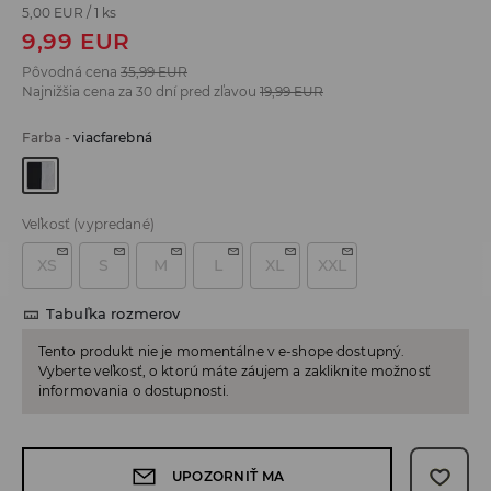
5,00 EUR
/
1 ks
9,99
EUR
Pôvodná cena
35,99
EUR
Najnižšia cena za 30 dní pred zľavou
19,99
EUR
Farba
-
viacfarebná
Veľkosť
(vypredané)
XS
S
M
L
XL
XXL
Tabuľka rozmerov
Tento produkt nie je momentálne v e-shope dostupný.
Vyberte veľkosť, o ktorú máte záujem a zakliknite možnosť
informovania o dostupnosti.
UPOZORNIŤ MA