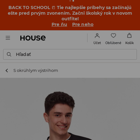
BACK TO SCHOOL
📒
Tie najlepšie príbehy sa začínajú
ešte pred prvým zvonením. Začni školský rok v novom
outfite!
Pre ňu
Pre neho
Obľúbené
Účet
Košík
Hľadať
S okrúhlym výstrihom