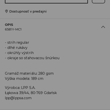
Dostupnosť v predajni
OPIS
6581Y-MC1
strih regular
dlhé rukávy
okrúhly výstrih
okraje so sťahovacou šnúrkou
Gramáž materiálu: 280 gsm
Výška modela: 189 cm
Výrobca
:
LPP S.A.
Łąkowa 39/44, 80-769 Gdańsk
lpp@lppsa.com