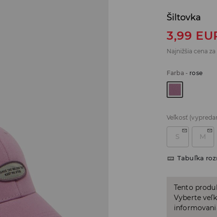
Šiltovka
3,99
EU
Najnižšia cena za
Farba
-
rose
Veľkosť
(vypreda
S
M
Tabuľka ro
Tento produ
Vyberte veľk
informovani