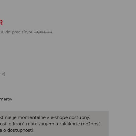
R
 30 dní pred zľavou
10,99
EUR
né)
zmerov
kt nie je momentálne v e-shope dostupný.
osť, o ktorú máte záujem a zakliknite možnosť
a o dostupnosti.