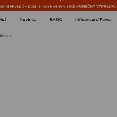
 sa prekvapiť – pozri si nové ceny v akcii KONEČNÝ VÝPREDAJ
Muž
Novinka
BASIC
Influencers' Faves
iltovka