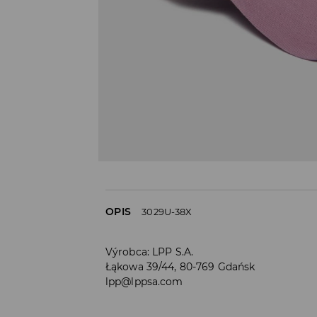
OPIS
3029U-38X
Výrobca
:
LPP S.A.
Łąkowa 39/44, 80-769 Gdańsk
lpp@lppsa.com