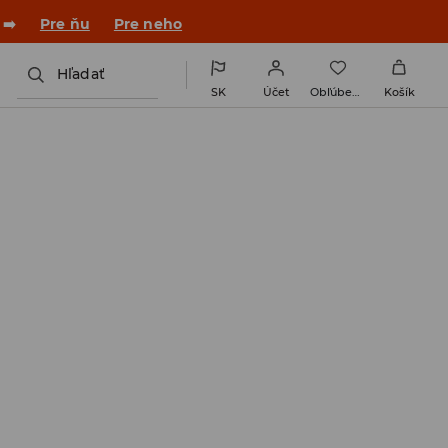
 ➡️
Pre ňu
Pre neho
Hľadať
SK
Účet
Obľúbené
Košík