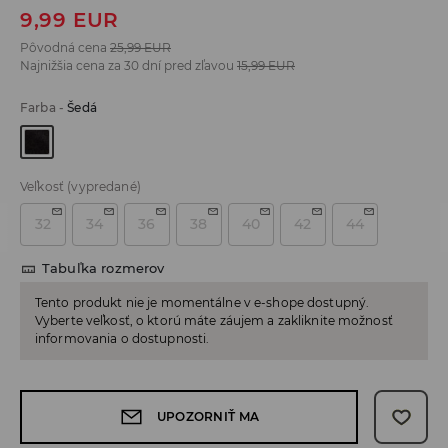
9,99
EUR
Pôvodná cena
25,99
EUR
Najnižšia cena za 30 dní pred zľavou
15,99
EUR
Farba
-
Šedá
Veľkosť
(vypredané)
32
34
36
38
40
42
44
Tabuľka rozmerov
Tento produkt nie je momentálne v e-shope dostupný.
Vyberte veľkosť, o ktorú máte záujem a zakliknite možnosť
informovania o dostupnosti.
UPOZORNIŤ MA