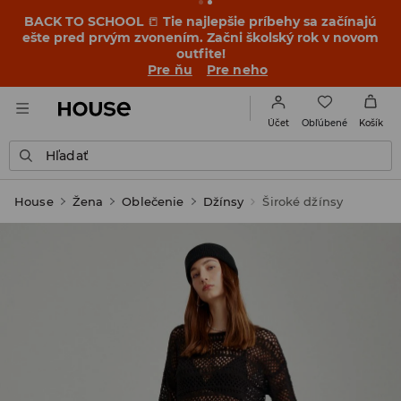
BACK TO SCHOOL
📒
Tie najlepšie príbehy sa začínajú
ešte pred prvým zvonením. Začni školský rok v novom
outfite!
Pre ňu
Pre neho
Obľúbené
Účet
Košík
Hľadať
House
Žena
Oblečenie
Džínsy
Široké džínsy