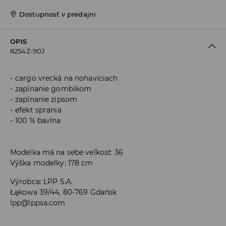
Dostupnosť v predajni
OPIS
8254Z-90J
cargo vrecká na nohaviciach
zapínanie gombíkom
zapínanie zipsom
efekt sprania
100 % bavlna
Modelka má na sebe veľkosť: 36
Výška modelky: 178 cm
Výrobca
:
LPP S.A.
Łąkowa 39/44, 80-769 Gdańsk
lpp@lppsa.com