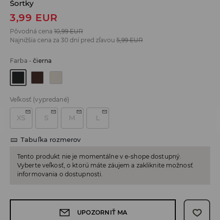
Šortky
3,99
EUR
Pôvodná cena
10,99
EUR
Najnižšia cena za 30 dní pred zľavou
5,99
EUR
Farba
-
čierna
Veľkosť
(vypredané)
XS
S
M
L
Tabuľka rozmerov
Tento produkt nie je momentálne v e-shope dostupný.
Vyberte veľkosť, o ktorú máte záujem a zakliknite možnosť
informovania o dostupnosti.
UPOZORNIŤ MA