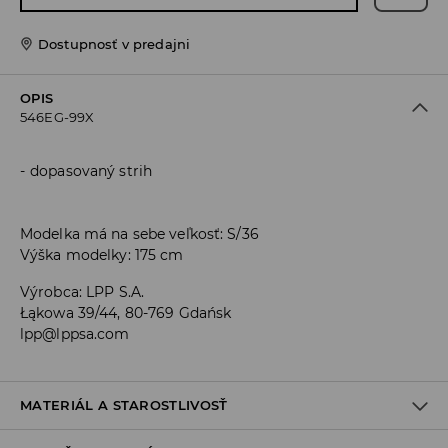
Dostupnosť v predajni
OPIS
546EG-99X
dopasovaný strih
Modelka má na sebe veľkosť: S/36
Výška modelky: 175 cm
Výrobca
:
LPP S.A.
Łąkowa 39/44, 80-769 Gdańsk
lpp@lppsa.com
MATERIÁL A STAROSTLIVOSŤ