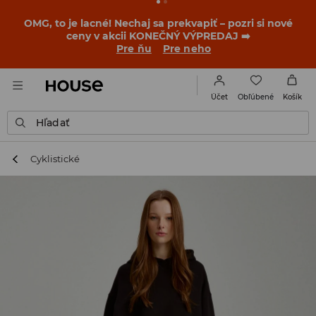
BACK TO SCHOOL
📒
Tie najlepšie príbehy sa začínajú
ešte pred prvým zvonením. Začni školský rok v novom
outfite!
Pre ňu
Pre neho
Obľúbené
Účet
Košík
Hľadať
Cyklistické