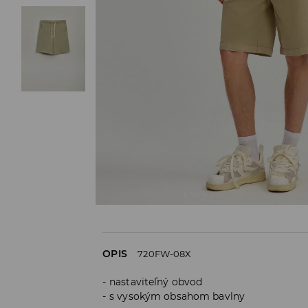
OPIS
720FW-08X
nastaviteľný obvod
s vysokým obsahom bavlny