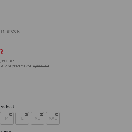
 IN STOCK
R
,99
EUR
 30 dní pred zľavou
7,99
EUR
 veľkosť
M
L
XL
XXL
zmerov