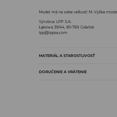
Model má na sebe veľkosť: M. Výška mode
Výrobca
:
LPP S.A.
Łąkowa 39/44, 80-769 Gdańsk
lpp@lppsa.com
MATERIÁL A STAROSTLIVOSŤ
PRVÝ MATERIÁL
:
98% BAVLNA, 2% ELASTAN
DORUČENIE A VRÁTENIE
VÝROBOK SA NESMIE BIELIŤ
Zásada dodania
ŽEHLIŤ PRI MAX. 110°C - BEZ PARY
Osobný odber v predajni
NEČISTIŤ CHEMICKY
ZADARMO
1-6 pracovné dni
PRAŤ V PRÁČKE, MAX. TEPLOTA 30°C
SPS balíkovo (Online platba)