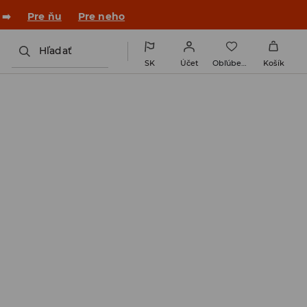
 ➡️
Pre ňu
Pre neho
Hľadať
SK
Účet
Obľúbené
Košík