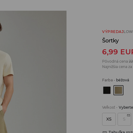
VÝPREDAJ
LOW
Šortky
6,99
EU
Pôvodná cena
22
Najnižšia cena za
Farba
-
béžová
Veľkosť
-
Vyberte
XS
S
Tabuľka ro