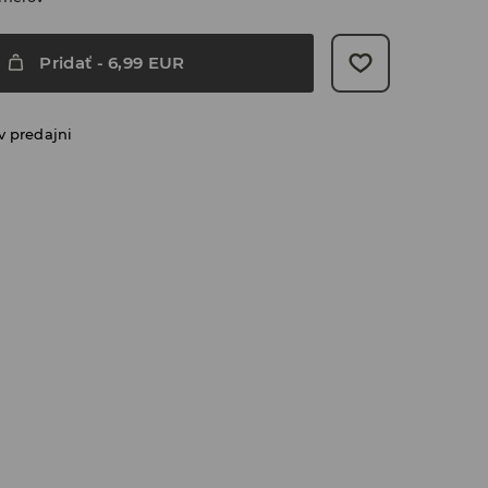
Pridať
-
6,99
EUR
v predajni