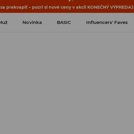
 sa prekvapiť – pozri si nové ceny v akcii KONEČNÝ VÝPREDAJ
Muž
Novinka
BASIC
Influencers' Faves