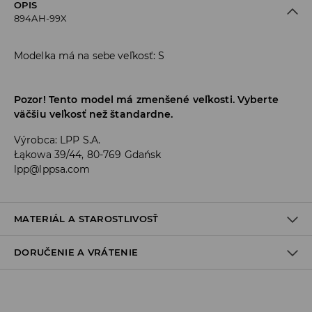
OPIS
894AH-99X
Modelka má na sebe veľkosť: S
Pozor! Tento model má zmenšené veľkosti. Vyberte
väčšiu veľkosť než štandardne.
Výrobca
:
LPP S.A.
Łąkowa 39/44, 80-769 Gdańsk
lpp@lppsa.com
MATERIÁL A STAROSTLIVOSŤ
DORUČENIE A VRÁTENIE
PRVÝ MATERIÁL
:
15% ELASTAN, 85% POLYESTER
PRVÁ PODŠÍVKA
:
100% POLYESTER
Zásada dodania
VÝROBOK SA NESMIE BIELIŤ