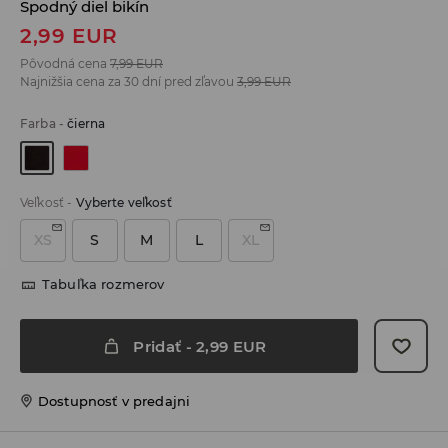
Spodný diel bikín
2,99
EUR
Pôvodná cena
7,99
EUR
Najnižšia cena za 30 dní pred zľavou
3,99
EUR
Farba
-
čierna
Veľkosť
-
Vyberte veľkosť
XS
S
M
L
XL
Tabuľka rozmerov
Pridať
-
2,99
EUR
Dostupnosť v predajni