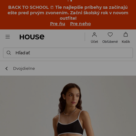
BACK TO SCHOOL
📒
Tie najlepšie príbehy sa začínajú
ešte pred prvým zvonením. Začni školský rok v novom
outfite!
Pre ňu
Pre neho
Obľúbené
Účet
Košík
Hľadať
Dvojdielne