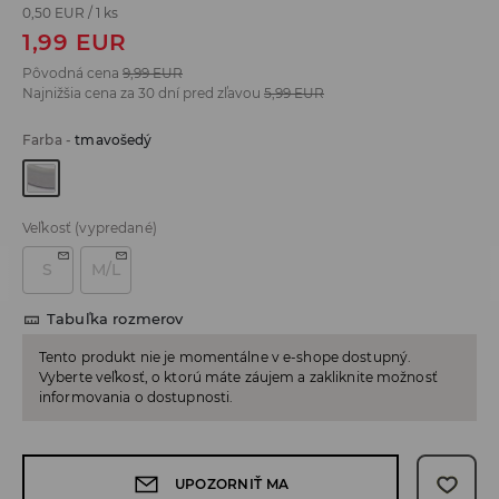
0,50 EUR
/
1 ks
1,99
EUR
Pôvodná cena
9,99
EUR
Najnižšia cena za 30 dní pred zľavou
5,99
EUR
Farba
-
tmavošedý
Veľkosť
(vypredané)
S
M/L
Tabuľka rozmerov
Tento produkt nie je momentálne v e-shope dostupný.
Vyberte veľkosť, o ktorú máte záujem a zakliknite možnosť
informovania o dostupnosti.
UPOZORNIŤ MA