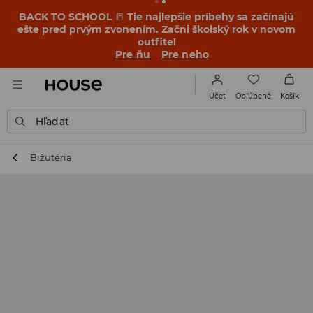
BACK TO SCHOOL
📒
Tie najlepšie príbehy sa začínajú
ešte pred prvým zvonením. Začni školský rok v novom
outfite!
Pre ňu
Pre neho
Obľúbené
Účet
Košík
Hľadať
Bižutéria