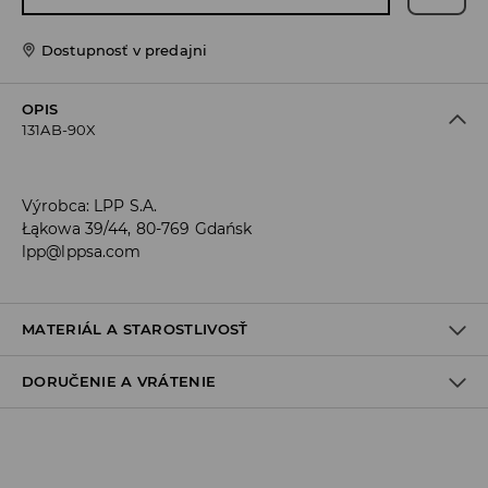
Dostupnosť v predajni
OPIS
131AB-90X
Výrobca
:
LPP S.A.
Łąkowa 39/44, 80-769 Gdańsk
lpp@lppsa.com
MATERIÁL A STAROSTLIVOSŤ
DORUČENIE A VRÁTENIE
Materiál I
:
100% ZLIATINA ZINKU
Zásada dodania