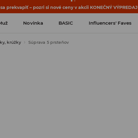
ehy sa začínajú ešte pred prvým zvonením. Začni školský rok
Muž
Novinka
BASIC
Influencers' Faves
ky, krúžky
Súprava 5 prsteňov