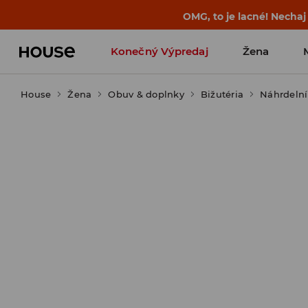
BACK TO SCHOOL
📒
Tie najlepšie príb
Konečný Výpredaj
Žena
House
Žena
Obuv & doplnky
Bižutéria
Náhrdelní