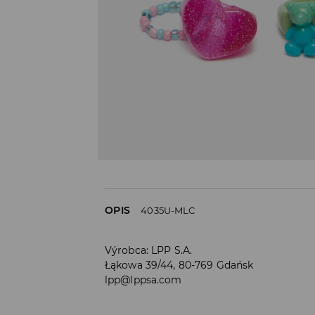
OPIS
4035U-MLC
Výrobca
:
LPP S.A.
Łąkowa 39/44, 80-769 Gdańsk
lpp@lppsa.com