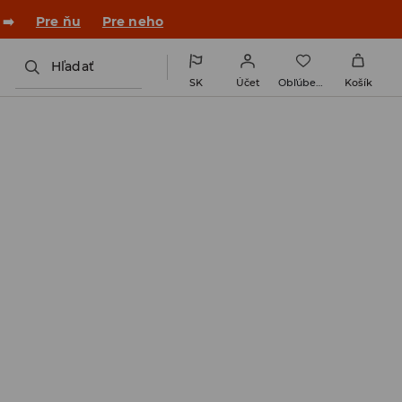
 v novom outfite!
Pre ňu
Pre neho
Hľadať
SK
Účet
Obľúbené
Košík