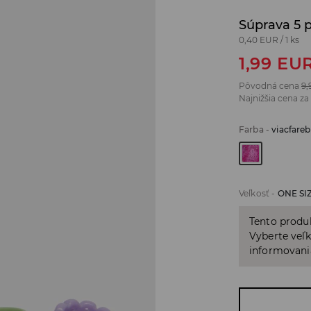
Súprava 5 
0,40 EUR
/
1 ks
1,99
EU
Pôvodná cena
9,
Najnižšia cena za
Farba
-
viacfare
Veľkosť
-
ONE SI
Tento produ
Vyberte veľk
informovani