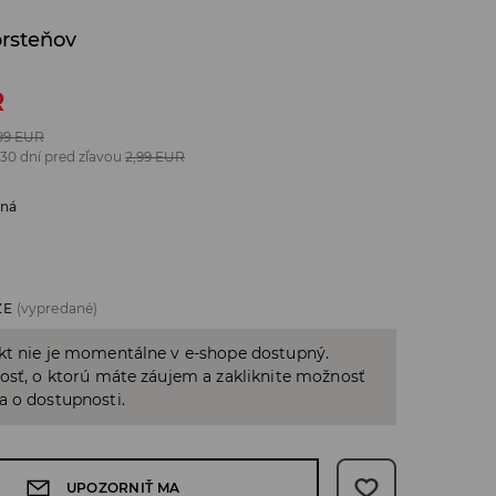
prsteňov
R
99
EUR
 30 dní pred zľavou
2,99
EUR
bná
ZE
(vypredané)
kt nie je momentálne v e-shope dostupný.
osť, o ktorú máte záujem a zakliknite možnosť
a o dostupnosti.
UPOZORNIŤ MA