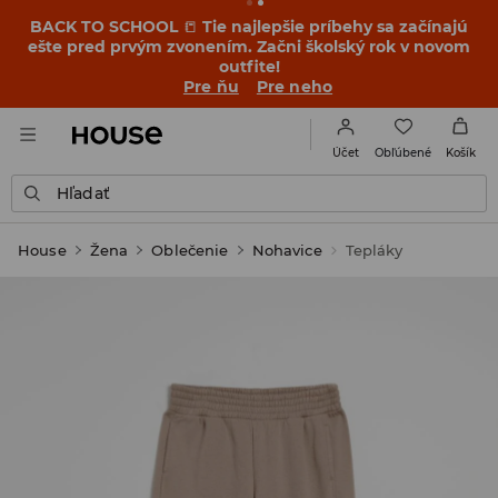
BACK TO SCHOOL
📒
Tie najlepšie príbehy sa začínajú
ešte pred prvým zvonením. Začni školský rok v novom
outfite!
Pre ňu
Pre neho
Obľúbené
Účet
Košík
Hľadať
House
Žena
Oblečenie
Nohavice
Tepláky