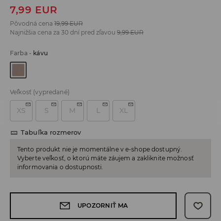
7,99
EUR
Pôvodná cena
19,99
EUR
Najnižšia cena za 30 dní pred zľavou
9,99
EUR
Farba
-
kávu
Veľkosť
(vypredané)
XS
S
M
L
XL
Tabuľka rozmerov
Tento produkt nie je momentálne v e-shope dostupný.
Vyberte veľkosť, o ktorú máte záujem a zakliknite možnosť
informovania o dostupnosti.
UPOZORNIŤ MA