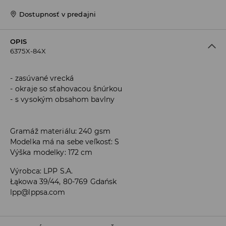
Dostupnosť v predajni
OPIS
6375X-84X
zasúvané vrecká
okraje so sťahovacou šnúrkou
s vysokým obsahom bavlny
Gramáž materiálu: 240 gsm
Modelka má na sebe veľkosť: S
Výška modelky: 172 cm
Výrobca
:
LPP S.A.
Łąkowa 39/44, 80-769 Gdańsk
lpp@lppsa.com