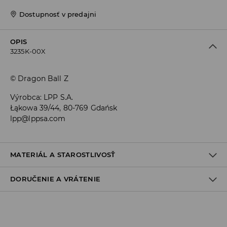
Dostupnosť v predajni
OPIS
3235K-00X
© Dragon Ball Z
Výrobca
:
LPP S.A.
Łąkowa 39/44, 80-769 Gdańsk
lpp@lppsa.com
MATERIÁL A STAROSTLIVOSŤ
DORUČENIE A VRÁTENIE
Materiál I
:
100% BAVLNA
PRAŤ V PRÁČKE, MAX. TEPLOTA 30°C, ŠETRNÝ PROGRAM
Zásada dodania
VÝROBOK SA NESMIE BIELIŤ