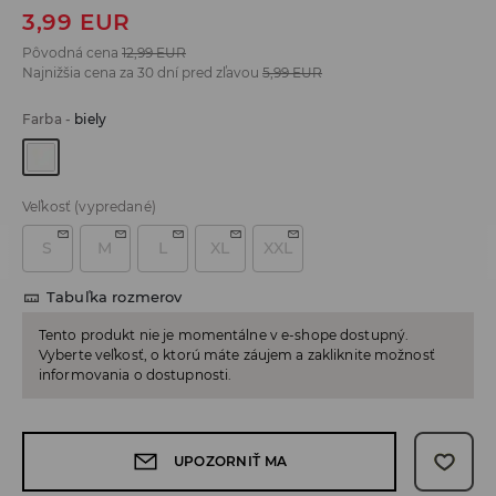
3,99
EUR
Pôvodná cena
12,99
EUR
Najnižšia cena za 30 dní pred zľavou
5,99
EUR
Farba
-
biely
Veľkosť
(vypredané)
S
M
L
XL
XXL
Tabuľka rozmerov
Tento produkt nie je momentálne v e-shope dostupný.
Vyberte veľkosť, o ktorú máte záujem a zakliknite možnosť
informovania o dostupnosti.
UPOZORNIŤ MA