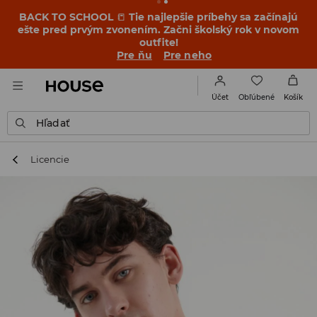
BACK TO SCHOOL
📒
Tie najlepšie príbehy sa začínajú
ešte pred prvým zvonením. Začni školský rok v novom
outfite!
Pre ňu
Pre neho
Obľúbené
Účet
Košík
Hľadať
Licencie