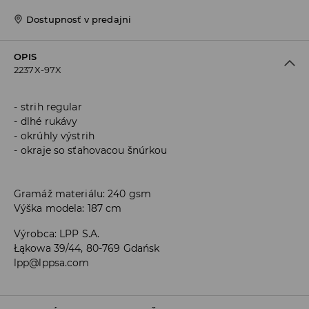
Dostupnosť v predajni
OPIS
2237X-97X
strih regular
dlhé rukávy
okrúhly výstrih
okraje so sťahovacou šnúrkou
Gramáž materiálu: 240 gsm
Výška modela: 187 cm
Výrobca
:
LPP S.A.
Łąkowa 39/44, 80-769 Gdańsk
lpp@lppsa.com