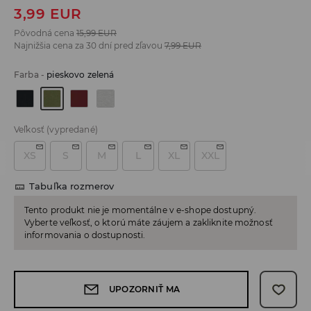
3,99
EUR
Pôvodná cena
15,99
EUR
Najnižšia cena za 30 dní pred zľavou
7,99
EUR
Farba
-
pieskovo zelená
Veľkosť
(vypredané)
XS
S
M
L
XL
XXL
Tabuľka rozmerov
Tento produkt nie je momentálne v e-shope dostupný.
Vyberte veľkosť, o ktorú máte záujem a zakliknite možnosť
informovania o dostupnosti.
UPOZORNIŤ MA