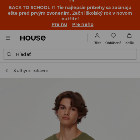
BACK TO SCHOOL
📒
Tie najlepšie príbehy sa začínajú
ešte pred prvým zvonením. Začni školský rok v novom
outfite!
Pre ňu
Pre neho
Obľúbené
Účet
Košík
Hľadať
S dlhými rukávmi