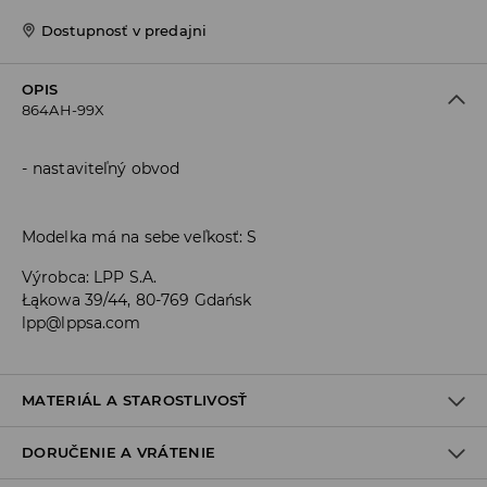
Dostupnosť v predajni
OPIS
864AH-99X
nastaviteľný obvod
Modelka má na sebe veľkosť: S
Výrobca
:
LPP S.A.
Łąkowa 39/44, 80-769 Gdańsk
lpp@lppsa.com
MATERIÁL A STAROSTLIVOSŤ
DORUČENIE A VRÁTENIE
PRVÝ MATERIÁL
:
15% ELASTAN, 85% POLYESTER
PRVÁ PODŠÍVKA
:
100% POLYESTER