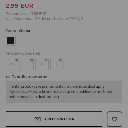
2,99
EUR
Pôvodná cena
7,99
EUR
Najnižšia cena za 30 dní pred zľavou
3,99
EUR
Farba
-
čierna
Veľkosť
(vypredané)
XS
S
M
L
Tabuľka rozmerov
Tento produkt nie je momentálne v e-shope dostupný.
Vyberte veľkosť, o ktorú máte záujem a zakliknite možnosť
informovania o dostupnosti.
UPOZORNIŤ MA