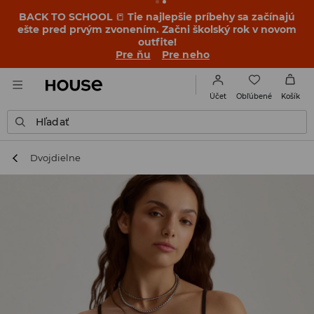
BACK TO SCHOOL
📒
Tie najlepšie príbehy sa začínajú
ešte pred prvým zvonením. Začni školský rok v novom
outfite!
Pre ňu
Pre neho
Obľúbené
Účet
Košík
Hľadať
Dvojdielne