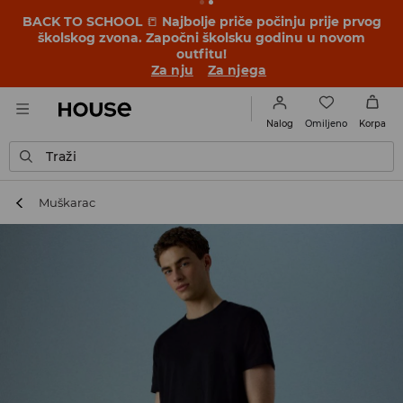
BACK TO SCHOOL
📒
Najbolje priče počinju prije prvog
školskog zvona. Započni školsku godinu u novom
outfitu!
Za nju
Za njega
Omiljeno
Nalog
Korpa
Traži
Muškarac