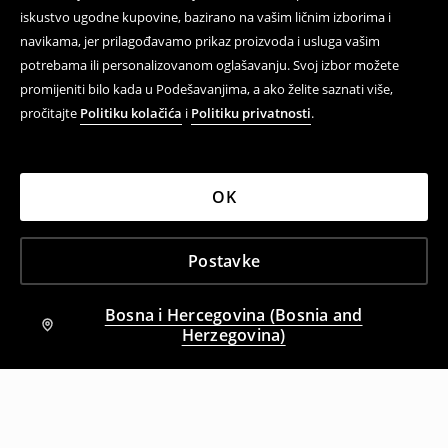
iskustvo ugodne kupovine, bazirano na vašim ličnim izborima i
navikama, jer prilagođavamo prikaz proizvoda i usluga vašim
potrebama ili personalizovanom oglašavanju. Svoj izbor možete
promijeniti bilo kada u Podešavanjima, a ako želite saznati više,
pročitajte
Politiku kolačića
i
Politiku privatnosti
.
OK
Postavke
Bosna i Hercegovina (Bosnia and
Herzegovina)