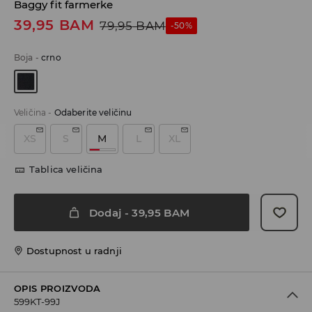
Baggy fit farmerke
39,95
BAM
79,95
BAM
-50%
Boja
-
crno
Veličina
-
Odaberite veličinu
XS
S
M
L
XL
Tablica veličina
Dodaj
-
39,95
BAM
Dostupnost u radnji
OPIS PROIZVODA
599KT-99J