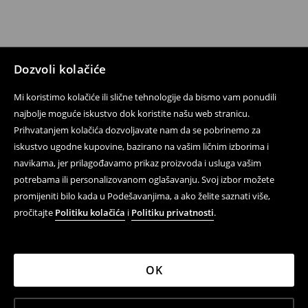
Dozvoli kolačiće
Mi koristimo kolačiće ili slične tehnologije da bismo vam ponudili
najbolje moguće iskustvo dok koristite našu web stranicu.
Prihvatanjem kolačića dozvoljavate nam da se pobrinemo za
iskustvo ugodne kupovine, bazirano na vašim ličnim izborima i
navikama, jer prilagođavamo prikaz proizvoda i usluga vašim
potrebama ili personalizovanom oglašavanju. Svoj izbor možete
promijeniti bilo kada u Podešavanjima, a ako želite saznati više,
pročitajte
Politiku kolačića
i
Politiku privatnosti
.
OK