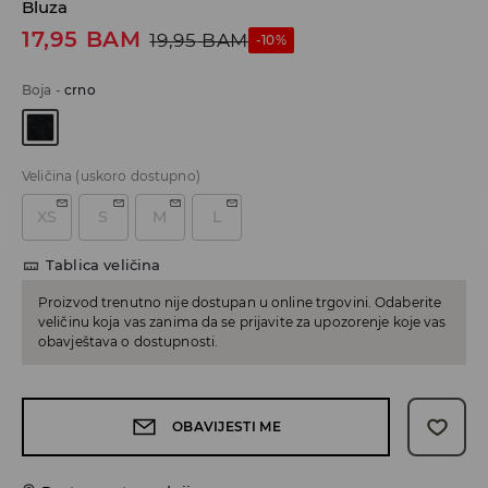
Bluza
17,95
BAM
19,95
BAM
-10%
Boja
-
crno
Veličina
(uskoro dostupno)
XS
S
M
L
Tablica veličina
Proizvod trenutno nije dostupan u online trgovini. Odaberite
veličinu koja vas zanima da se prijavite za upozorenje koje vas
obavještava o dostupnosti.
OBAVIJESTI ME