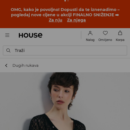
BACK TO SCHOOL
📒
Najbolje priče počinju prije prvog
školskog zvona. Započni školsku godinu u novom
outfitu!
Za nju
Za njega
Omiljeno
Nalog
Korpa
Traži
Dugih rukava