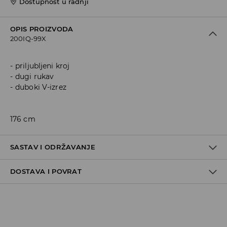
Dostupnost u radnji
OPIS PROIZVODA
200IQ-99X
priljubljeni kroj
dugi rukav
duboki V-izrez
176 cm
SASTAV I ODRŽAVANJE
DOSTAVA I POVRAT
95% POLYAMIDE, 5% ELASTANE
Politika dostave
Preuzimanje u trgovini