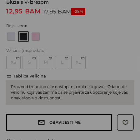
Bluza s V-izrezom
12,95
BAM
17,95
BAM
-28%
Boja
-
crno
Veličina
(rasprodato)
XS
S
M
L
XL
Tablica veličina
Proizvod trenutno nije dostupan u online trgovini. Odaberite
veličinu koja vas zanima da se prijavite za upozorenje koje vas
obavještava o dostupnosti.
OBAVIJESTI ME