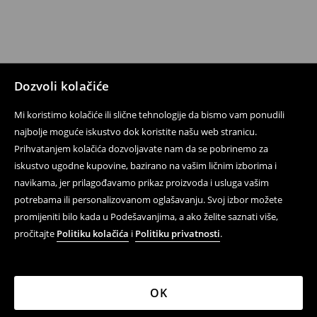
Dozvoli kolačiće
Mi koristimo kolačiće ili slične tehnologije da bismo vam ponudili
najbolje moguće iskustvo dok koristite našu web stranicu.
Prihvatanjem kolačića dozvoljavate nam da se pobrinemo za
iskustvo ugodne kupovine, bazirano na vašim ličnim izborima i
navikama, jer prilagođavamo prikaz proizvoda i usluga vašim
potrebama ili personalizovanom oglašavanju. Svoj izbor možete
promijeniti bilo kada u Podešavanjima, a ako želite saznati više,
pročitajte
Politiku kolačića
i
Politiku privatnosti
.
OK