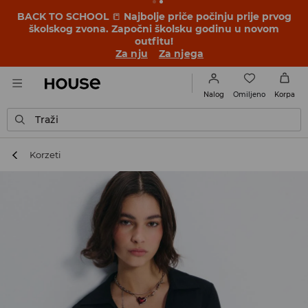
BACK TO SCHOOL
📒
Najbolje priče počinju prije prvog
školskog zvona. Započni školsku godinu u novom
outfitu!
Za nju
Za njega
Omiljeno
Nalog
Korpa
Traži
Korzeti