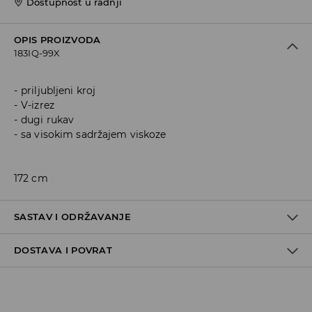
Dostupnost u radnji
OPIS PROIZVODA
183IQ-99X
priljubljeni kroj
V-izrez
dugi rukav
sa visokim sadržajem viskoze
172 cm
SASTAV I ODRŽAVANJE
DOSTAVA I POVRAT
66% VISCOSE, 30% POLYAMIDE, 4% ELASTANE
Politika dostave