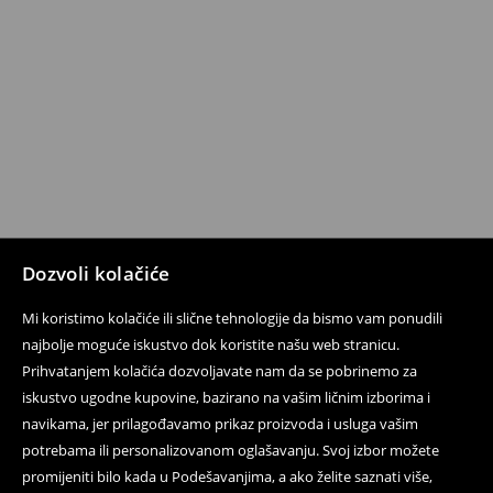
Dozvoli kolačiće
Mi koristimo kolačiće ili slične tehnologije da bismo vam ponudili
najbolje moguće iskustvo dok koristite našu web stranicu.
Prihvatanjem kolačića dozvoljavate nam da se pobrinemo za
iskustvo ugodne kupovine, bazirano na vašim ličnim izborima i
navikama, jer prilagođavamo prikaz proizvoda i usluga vašim
potrebama ili personalizovanom oglašavanju. Svoj izbor možete
promijeniti bilo kada u Podešavanjima, a ako želite saznati više,