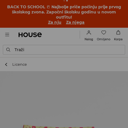
BACK TO SCHOOL
📒
Najbolje priče počinju prije prvog
školskog zvona. Započni školsku godinu u novom
outfitu!
Za nju
Za njega
Omiljeno
Nalog
Korpa
Traži
Licence