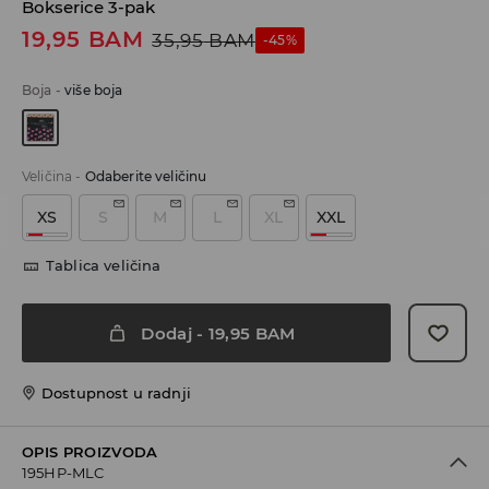
Bokserice 3-pak
19,95
BAM
35,95
BAM
-45%
Boja
-
više boja
Veličina
-
Odaberite veličinu
XS
S
M
L
XL
XXL
Tablica veličina
Dodaj
-
19,95
BAM
Dostupnost u radnji
OPIS PROIZVODA
195HP-MLC