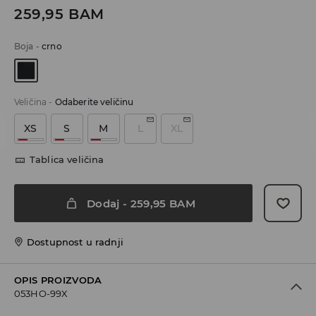
259,95
BAM
Boja
-
crno
Veličina
-
Odaberite veličinu
XS
S
M
L
XL
Tablica veličina
Dodaj
-
259,95
BAM
Dostupnost u radnji
OPIS PROIZVODA
053HO-99X