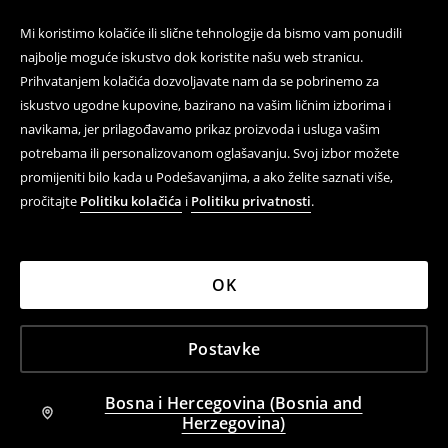
Mi koristimo kolačiće ili slične tehnologije da bismo vam ponudili
najbolje moguće iskustvo dok koristite našu web stranicu.
Prihvatanjem kolačića dozvoljavate nam da se pobrinemo za
iskustvo ugodne kupovine, bazirano na vašim ličnim izborima i
navikama, jer prilagođavamo prikaz proizvoda i usluga vašim
potrebama ili personalizovanom oglašavanju. Svoj izbor možete
promijeniti bilo kada u Podešavanjima, a ako želite saznati više,
pročitajte
Politiku kolačića
i
Politiku privatnosti
.
OK
Postavke
Bosna i Hercegovina (Bosnia and
Herzegovina)