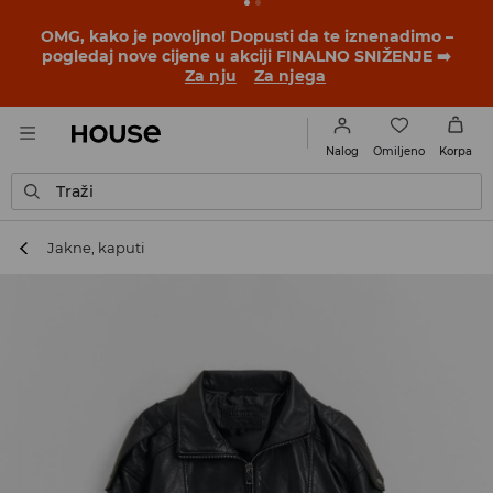
OMG, kako je povoljno! Dopusti da te iznenadimo –
pogledaj nove cijene u akciji FINALNO SNIŽENJE ➡️
Za nju
Za njega
Omiljeno
Nalog
Korpa
Traži
Jakne, kaputi