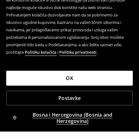
Mi koristimo kolačiće ili slične tehnologije da bismo vam ponudili
najbolje moguće iskustvo dok koristite našu web stranicu.
Prihvatanjem kolačića dozvoljavate nam da se pobrinemo za
iskustvo ugodne kupovine, bazirano na vašim ličnim izborima i
navikama, jer prilagođavamo prikaz proizvoda i usluga vašim
potrebama ili personalizovanom oglašavanju. Svoj izbor možete
promijeniti bilo kada u Podešavanjima, a ako želite saznati više,
pročitajte
Politiku kolačića
i
Politiku privatnosti
.
OK
Postavke
Bosna i Hercegovina (Bosnia and
Herzegovina)