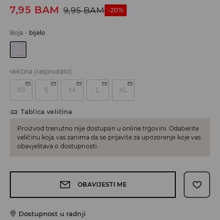
7,95
BAM
9,95
BAM
-20%
Boja
-
bijelo
Veličina
(rasprodato)
XS
S
M
L
XL
Tablica veličina
Proizvod trenutno nije dostupan u online trgovini. Odaberite
veličinu koja vas zanima da se prijavite za upozorenje koje vas
obavještava o dostupnosti.
OBAVIJESTI ME
Dostupnost u radnji