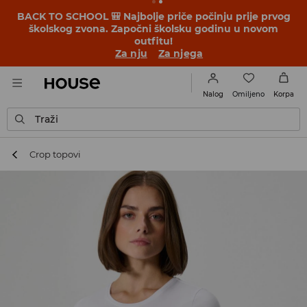
BACK TO SCHOOL 🎒 Najbolje priče počinju prije prvog
školskog zvona. Započni školsku godinu u novom
outfitu!
Za nju
Za njega
Omiljeno
Nalog
Korpa
Traži
Crop topovi