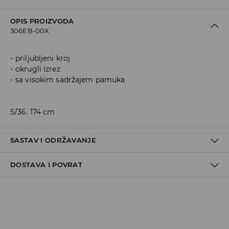
OPIS PROIZVODA
306EB-00X
priljubljeni kroj
okrugli izrez
sa visokim sadržajem pamuka
S/36. 174 cm
SASTAV I ODRŽAVANJE
DOSTAVA I POVRAT
Materijal I
:
95% COTTON, 5% ELASTANE
MACHINE WASH AT MAX.TEMP. 30° C - MILD PROCESS
Politika dostave
DO NOT BLEACH
Preuzimanje u trgovini
DO NOT TUMBLE DRY
GRATIS