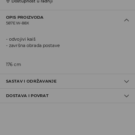
Dostupnost u radnji
OPIS PROIZVODA
587EW-88X
odvojivi kaiš
završna obrada postave
176 cm
SASTAV I ODRŽAVANJE
DOSTAVA I POVRAT
100% POLYESTER
Politika dostave
Preuzimanje u trgovini
GRATIS