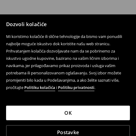
Dozvoli kolačiće
Mi koristimo kolačiće ili slične tehnologije da bismo vam ponudili
najbolje moguće iskustvo dok koristite našu web stranicu.
Prihvatanjem kolačića dozvoljavate nam da se pobrinemo za
iskustvo ugodne kupovine, bazirano na vašim ličnim izborima i
navikama, jer prilagođavamo prikaz proizvoda i usluga vašim
potrebama ili personalizovanom oglašavanju. Svoj izbor možete
promijeniti bilo kada u Podešavanjima, a ako želite saznati više,
pročitajte
Politiku kolačića
i
Politiku privatnosti
.
OK
Postavke