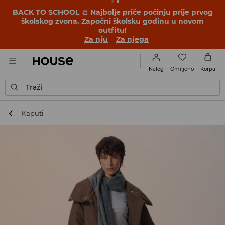
BACK TO SCHOOL
📒
Najbolje priče počinju prije prvog
školskog zvona. Započni školsku godinu u novom
outfitu!
Za nju
Za njega
Omiljeno
Nalog
Korpa
Traži
Kaputi