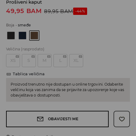
Prošiveni kaput
49,95
BAM
89,95
BAM
-44%
Boja
-
smeđe
Veličina
(rasprodato)
XS
S
M
L
XL
Tablica veličina
Proizvod trenutno nije dostupan u online trgovini. Odaberite
veličinu koja vas zanima da se prijavite za upozorenje koje vas
obavještava o dostupnosti.
OBAVIJESTI ME