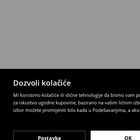
ispunite online obrazac na Računu klijenta
⟶
Detaljna pravila povrata
Dozvoli kolačiće
Mi koristimo kolačiće ili slične tehnologije da bismo vam
za iskustvo ugodne kupovine, bazirano na vašim ličnim izb
izbor možete promijeniti bilo kada u Podešavanjima, a ako ž
Postavke
OK