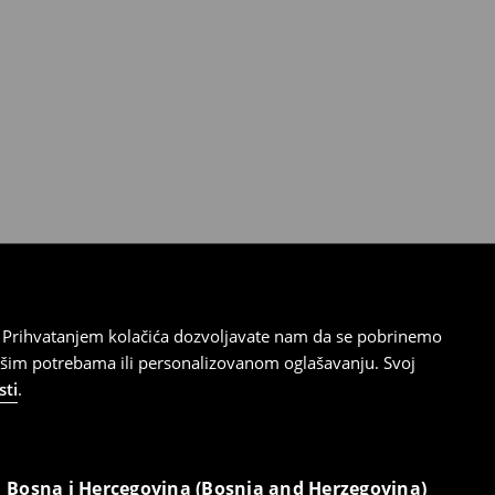
cu. Prihvatanjem kolačića dozvoljavate nam da se pobrinemo
ašim potrebama ili personalizovanom oglašavanju. Svoj
sti
.
Bosna i Hercegovina (Bosnia and Herzegovina)