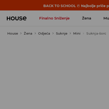
BACK TO SCHOOL
📒
Najbolje priče 
Finalno Sniženje
Žena
Mu
House
Žena
Odjeća
Suknje
Mini
Suknja-šorc