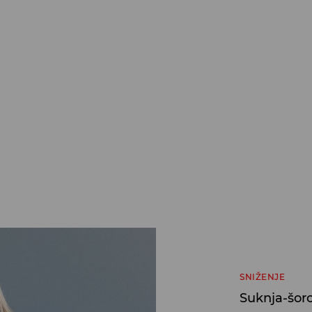
SNIŽENJE
Suknja-šor