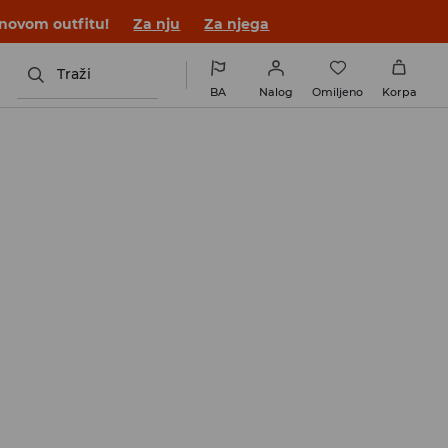
 novom outfitu!
Za nju
Za njega
Traži
BA
Nalog
Omiljeno
Korpa