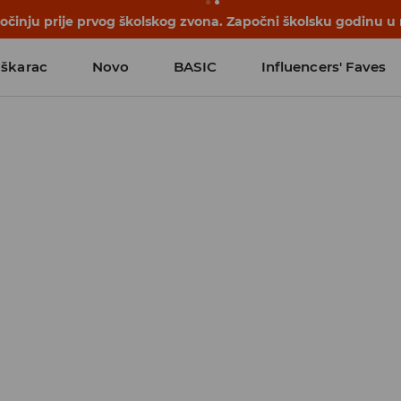
počinju prije prvog školskog zvona. Započni školsku godinu u
škarac
Novo
BASIC
Influencers' Faves