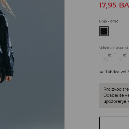
17,95
B
Boja
-
crno
Veličina
(rasprod
XS
S
Tablica veli
Proizvod tre
Odaberite ve
upozorenje k