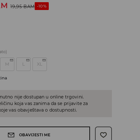
AM
-10%
19,95
BAM
ato)
M
L
XL
čina
nutno nije dostupan u online trgovini.
ličinu koja vas zanima da se prijavite za
oje vas obavještava o dostupnosti.
OBAVIJESTI ME