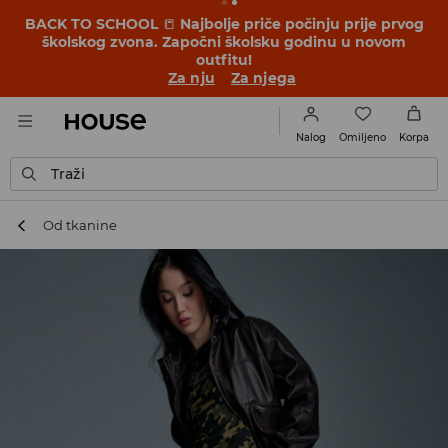
BACK TO SCHOOL
📒
Najbolje priče počinju prije prvog
školskog zvona. Započni školsku godinu u novom
outfitu!
Za nju
Za njega
Omiljeno
Nalog
Korpa
Traži
Od tkanine