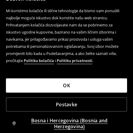
Mi koristimo kolačiće ili slične tehnologije da bismo vam ponudili
najbolje moguće iskustvo dok koristite našu web stranicu.
Prihvatanjem kolačića dozvoljavate nam da se pobrinemo za
iskustvo ugodne kupovine, bazirano na vašim ličnim izborima i
navikama, jer prilagođavamo prikaz proizvoda i usluga vašim
potrebama ili personalizovanom oglašavanju. Svoj izbor možete
promijeniti bilo kada u Podešavanjima, a ako želite saznati više,
pročitajte
Politiku kolačića
i
Politiku privatnosti
.
OK
Postavke
Bosna i Hercegovina (Bosnia and
Herzegovina)