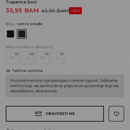
Traperice šorc
35,95
BAM
45,95
BAM
-22%
Boja
-
ramno smeđe
Veličina
(uskoro dostupno)
XS
S
M
L
Tablica veličina
Proizvod trenutno nije dostupan u online trgovini. Odaberite
veličinu koja vas zanima da se prijavite za upozorenje koje vas
obavještava o dostupnosti.
OBAVIJESTI ME