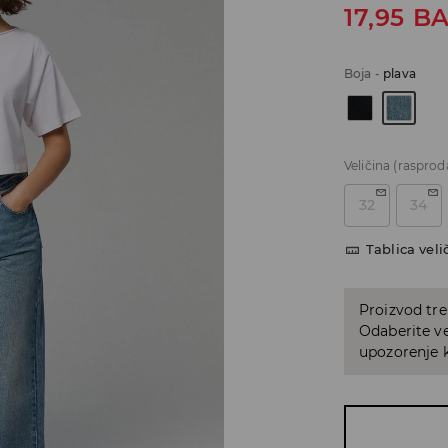
17,95
B
Boja
-
plava
Veličina
(rasprod
32
34
Tablica veli
Proizvod tre
Odaberite ve
upozorenje k