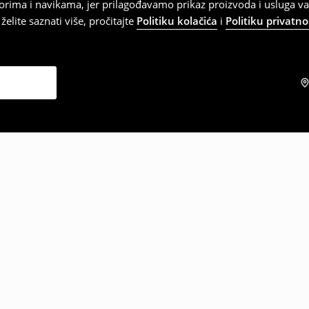
orima i navikama, jer prilagođavamo prikaz proizvoda i usluga v
elite saznati više, pročitajte
Politiku kolačića
i
Politiku privatno
zabrali