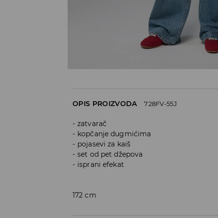
OPIS PROIZVODA
728FV-55J
zatvarač
kopčanje dugmićima
pojasevi za kaiš
set od pet džepova
isprani efekat
172 cm