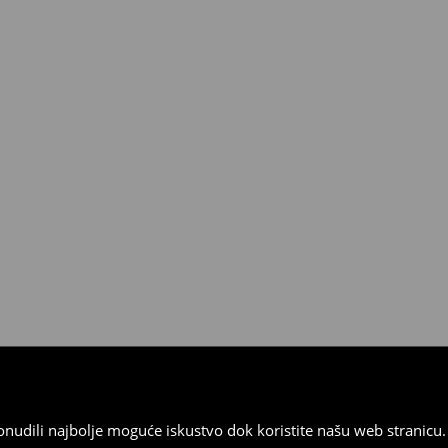
 od 30 dana u bilo kojoj House
kurirskom službom (u tu svrhu
).
 ponudili najbolje moguće iskustvo dok koristite našu web strani