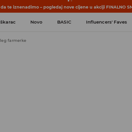
počinju prije prvog školskog zvona. Započni školsku godinu u
škarac
Novo
BASIC
Influencers' Faves
leg farmerke