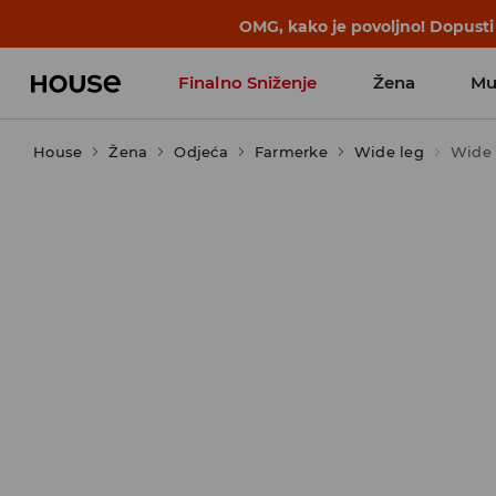
BACK TO SCHOOL
📒
Najbolje priče 
Finalno Sniženje
Žena
Mu
House
Žena
Odjeća
Farmerke
Wide leg
Wide 