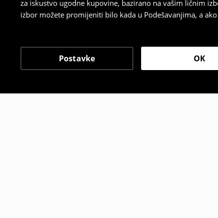
za iskustvo ugodne kupovine, bazirano na vašim ličnim izb
izbor možete promijeniti bilo kada u Podešavanjima, a ako ž
Postavke
OK
Drugi kupci su takođe i