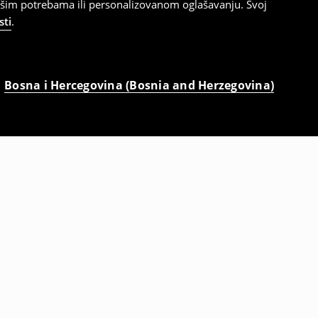
ašim potrebama ili personalizovanom oglašavanju. Svoj
sti
.
Bosna i Hercegovina (Bosnia and Herzegovina)