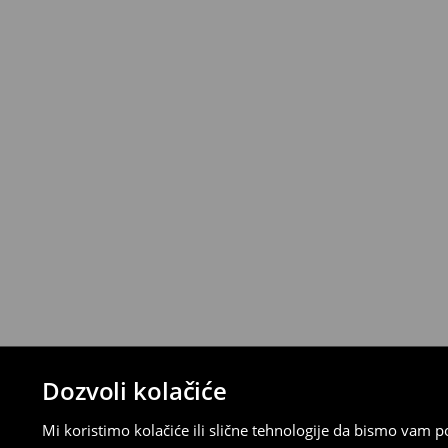
Politika povrata
Proizvode možete besplatno vratiti u roku
stacionarnoj trgovini ili slanjem paketa 
ispunite online obrazac na Računu klijenta
⟶
Detaljna pravila povrata
Dozvoli kolačiće
Mi koristimo kolačiće ili slične tehnologije da bismo vam