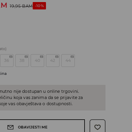
AM
-10%
19,95
BAM
ato)
36
38
40
42
44
čina
nutno nije dostupan u online trgovini.
ličinu koja vas zanima da se prijavite za
oje vas obavještava o dostupnosti.
OBAVIJESTI ME