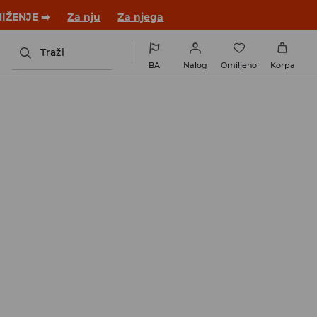
 novom outfitu!
Za nju
Za njega
Traži
BA
Nalog
Omiljeno
Korpa