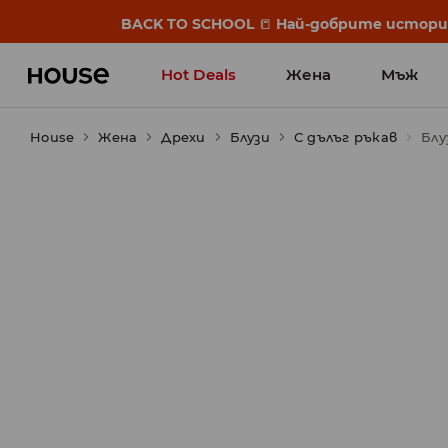
BACK TO SCHOOL
📒
Най-добрите истории 
Hot Deals
Жена
Мъж
House
Жена
Дрехи
Блузи
С дълъг ръкав
Блу