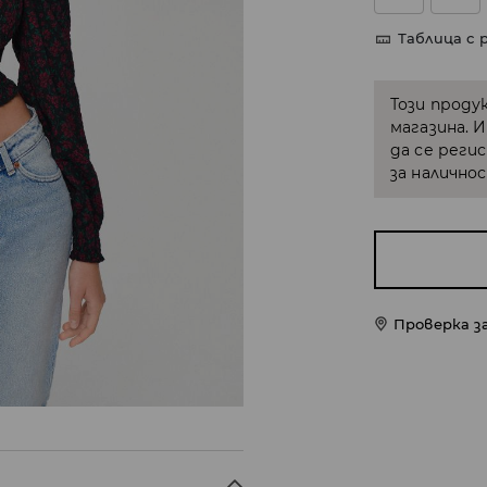
Таблица с 
Този проду
магазина. 
да се реги
за налично
Проверка з