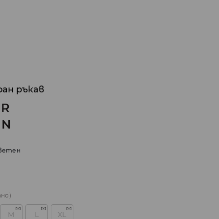
фан ръкав
UR
GN
ветен
ано)
M
L
XL