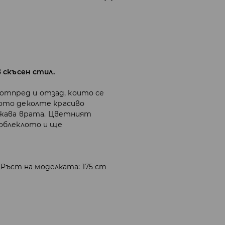
 скъсен стил.
и отпред и отзад, които се
ото деколте красиво
лжава врата. Цветният
облеклото и ще
 Ръст на моделката: 175 cm