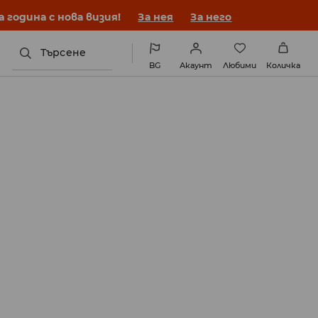
година с нова визия!
За нея
За него
Търсене
BG
Акаунт
Любими
Количка