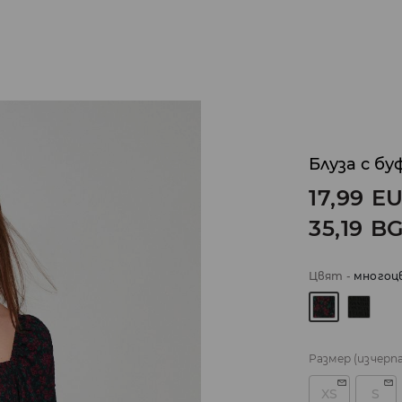
Блуза с бу
17,99
E
35,19
B
Цвят
-
многоц
Размер
(изчерп
XS
S