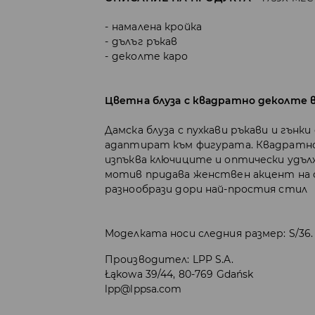
намалена кройка
дълъг ръкав
деколте каро
Цветна блуза с квадратно деколте в
Дамска блуза с пухкави ръкави и гънк
адаптират към фигурата. Квадратн
изпъква ключиците и оптически удъ
мотив придава женствен акцент на 
разнообрази дори най-простия стил
Моделката носи следния размер: S/36.
Производител
:
LPP S.A.
Łąkowa 39/44, 80-769 Gdańsk
lpp@lppsa.com