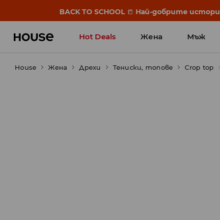
BACK TO SCHOOL
📒
Най-добрите истории 
Hot Deals
Жена
Мъж
House
Жена
Дрехи
Тениски, топове
Crop top