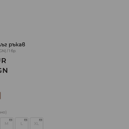
лъг ръкав
BGN)
/
1 бр.
UR
GN
ано)
M
L
XL