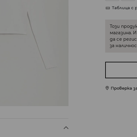
Таблица с 
Този проду
магазина. 
да се реги
за налично
Проверка з