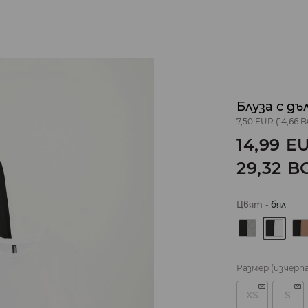
Блуза с дъ
7,50 EUR
(14,66 
14,99
E
29,32
B
Цвят
-
бял
Размер
(изчерп
XS
S