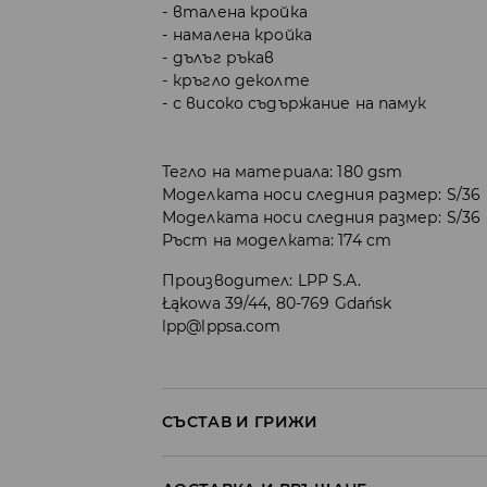
вталена кройка
намалена кройка
дълъг ръкав
кръгло деколте
с високо съдържание на памук
Тегло на материала: 180 gsm
Моделката носи следния размер: S/36
Моделката носи следния размер: S/36
Ръст на моделката: 174 cm
Производител
:
LPP S.A.
Łąkowa 39/44, 80-769 Gdańsk
lpp@lppsa.com
СЪСТАВ И ГРИЖИ
Материя І
:
95% ПАМУК, 5% ЕЛАСТАН