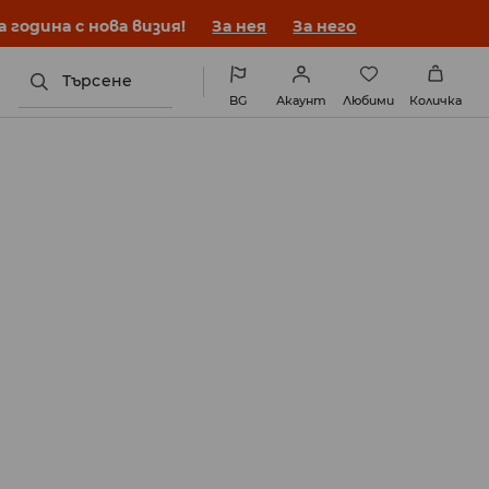
година с нова визия!
За нея
За него
Търсене
BG
Акаунт
Любими
Количка