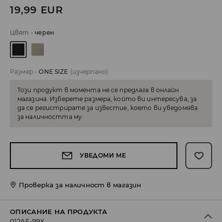
19,99
EUR
Цвят
-
черeн
Размер
-
ONE SIZE
(изчерпано)
Този продукт в момента не се предлага в онлайн
магазина. Изберете размера, който ви интересува, за
да се регистрирате за известие, което ви уведомява
за наличността му.
УВЕДОМИ МЕ
Проверка за наличност в магазин
ОПИСАНИЕ НА ПРОДУКТА
012AE-99X