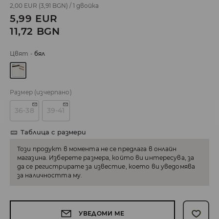
2,00 EUR
(3,91 BGN)
/
1 двойка
5,99
EUR
11,72
BGN
Цвят
-
бял
Размер
(изчерпано)
36-38
39-41
Таблица с размери
Този продукт в момента не се предлага в онлайн
магазина. Изберете размера, който ви интересува, за
да се регистрирате за известие, което ви уведомява
за наличността му.
УВЕДОМИ МЕ